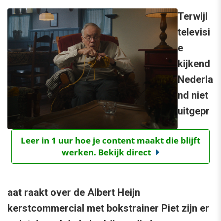
Terwijl
televisi
e
kijkend
Nederla
nd niet
uitgepr
Leer in 1 uur hoe je content maakt die blijft
werken. Bekijk direct
aat raakt over de Albert Heijn
kerstcommercial met bokstrainer Piet zijn er