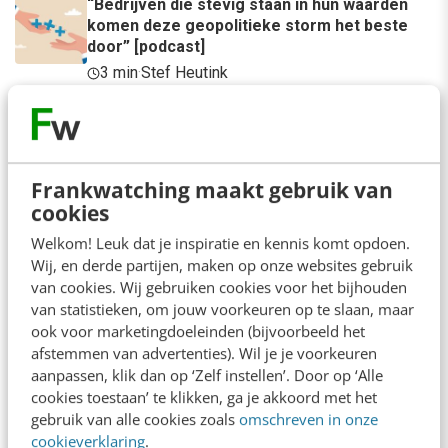
“Bedrijven die stevig staan in hun waarden
komen deze geopolitieke storm het beste
door” [podcast]
3 min
·
Stef Heutink
Zo bouw je een AI die het niet met je eens is
[stappenplan]
6 min
·
Kim Pot
Frankwatching maakt gebruik van
cookies
Denk je dat je positionering helder is? Doe de
managementtest
Welkom! Leuk dat je inspiratie en kennis komt opdoen.
4 min
·
Richard Poolman
Wij, en derde partijen, maken op onze websites gebruik
van cookies. Wij gebruiken cookies voor het bijhouden
van statistieken, om jouw voorkeuren op te slaan, maar
ook voor marketingdoeleinden (bijvoorbeeld het
afstemmen van advertenties). Wil je je voorkeuren
aanpassen, klik dan op ‘Zelf instellen’. Door op ‘Alle
cookies toestaan’ te klikken, ga je akkoord met het
gebruik van alle cookies zoals
omschreven in onze
Laatste berichten
cookieverklaring
.