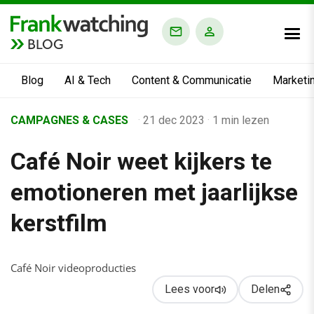
BLOG
Blog
AI & Tech
Content & Communicatie
Marketi
Home
CAMPAGNES & CASES
·
21 dec 2023
·
1 min lezen
›
Café Noir weet kijkers te
Business Channel
›
emotioneren met jaarlijkse
Alle artikelen
kerstfilm
›
Café Noir weet kijkers te emotioneren met jaarlijkse kerstfilm
Café Noir videoproducties
Lees voor
Delen