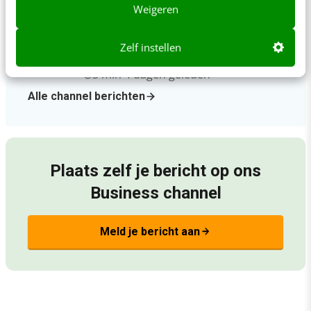
4 min
·
4 dagen geleden
Weigeren
Van werving naar UX: zo win je de
flexibele zorgprofessional met een
Zelf instellen
slimme app
3 min
·
4 dagen geleden
Alle channel berichten
Plaats zelf je bericht op ons
Business channel
Meld je bericht aan
arrow_forward