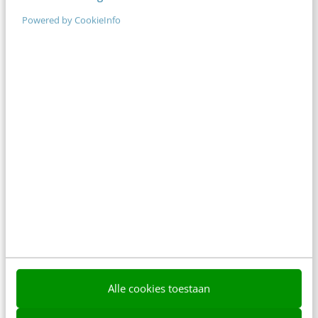
RefugeeWork en Greenberry
Powered by CookieInfo
lanceren vernieuwd
matchingplatform voor nieuwkomers
en werkgevers
3 min
·
2 dagen geleden
Sneller schoon herstellen na een
cyberaanval: Commvault integreert
Threat Scan met Google Threat
Intelligence
2 min
·
3 dagen geleden
Tijmen Mulder (Robot Kittens)
lanceert AI-assisted softwarebedrijf
aiaicaptain
2 min
·
4 dagen geleden
Baas over eigen data met self-
Alle cookies toestaan
hosted, open source
wachtwoordbeheer