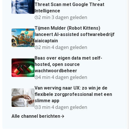
Threat Scan met Google Threat
Intelligence
2 min
·
3 dagen geleden
Tijmen Mulder (Robot Kittens)
lanceert AI-assisted softwarebedrijf
aiaicaptain
2 min
·
4 dagen geleden
Baas over eigen data met self-
hosted, open source
wachtwoordbeheer
4 min
·
4 dagen geleden
Van werving naar UX: zo win je de
flexibele zorgprofessional met een
slimme app
3 min
·
4 dagen geleden
Alle channel berichten