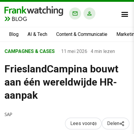
BLOG
Blog
AI & Tech
Content & Communicatie
Marketi
Home
CAMPAGNES & CASES
·
11 mei 2026
·
4 min lezen
›
FrieslandCampina bouwt
Business Channel
›
aan één wereldwijde HR-
FrieslandCampina bouwt aan één wereldwijde HR-aanpak
aanpak
SAP
Lees voor
Delen