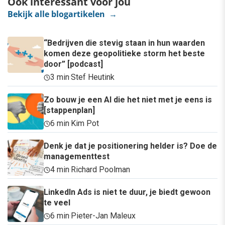
Ook interessant voor jou
Bekijk alle blogartikelen →
“Bedrijven die stevig staan in hun waarden
komen deze geopolitieke storm het beste
door” [podcast]
3 min
·
Stef Heutink
Zo bouw je een AI die het niet met je eens is
[stappenplan]
6 min
·
Kim Pot
Denk je dat je positionering helder is? Doe de
managementtest
4 min
·
Richard Poolman
LinkedIn Ads is niet te duur, je biedt gewoon
te veel
6 min
·
Pieter-Jan Maleux