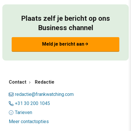
Plaats zelf je bericht op ons
Business channel
Meld je bericht aan
arrow_forward
Contact
Redactie
redactie@frankwatching.com
+31 30 200 1045
Tarieven
Meer contactopties