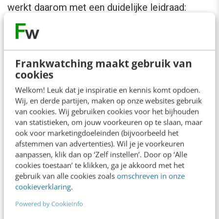
werkt daarom met een duidelijke leidraad:
global template, tenzij het juridisch niet mag.
Alleen als lokale wet- of regelgeving het echt
vereist, wijkt een land af. In andere gevallen
Frankwatching maakt gebruik van
worden verzoeken om uitzonderingen
cookies
besproken in een changeboard, dat afweegt of
Welkom! Leuk dat je inspiratie en kennis komt opdoen.
een lokale aanpassing echt nodig is of vooral
Wij, en derde partijen, maken op onze websites gebruik
van cookies. Wij gebruiken cookies voor het bijhouden
voortkomt uit bestaande gewoontes.
van statistieken, om jouw voorkeuren op te slaan, maar
ook voor marketingdoeleinden (bijvoorbeeld het
afstemmen van advertenties). Wil je je voorkeuren
Die discussie vraagt ook zelfkritiek van het
aanpassen, klik dan op ‘Zelf instellen’. Door op ‘Alle
hoofdkantoor. Omdat FrieslandCampina een
cookies toestaan’ te klikken, ga je akkoord met het
Nederlands bedrijf is, ligt het risico op de loer
gebruik van alle cookies zoals
omschreven in onze
cookieverklaring
.
dat de Nederlandse manier van werken
Powered by CookieInfo
automatisch als wereldwijde standaard wordt