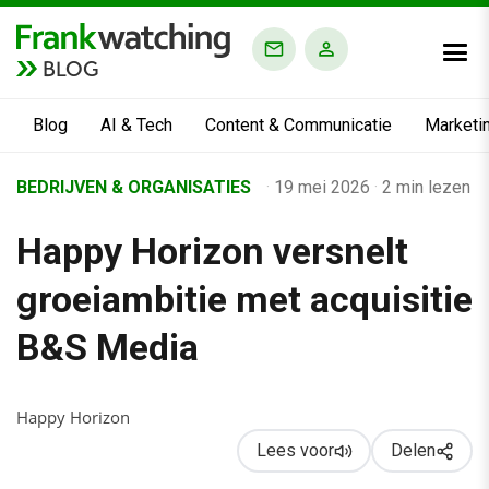
BLOG
Blog
AI & Tech
Content & Communicatie
Marketi
Home
BEDRIJVEN & ORGANISATIES
·
19 mei 2026
·
2 min lezen
›
Happy Horizon versnelt
Business Channel
›
groeiambitie met acquisitie
Happy Horizon versnelt groeiambitie met acquisitie B&S Med
B&S Media
Happy Horizon
Lees voor
Delen