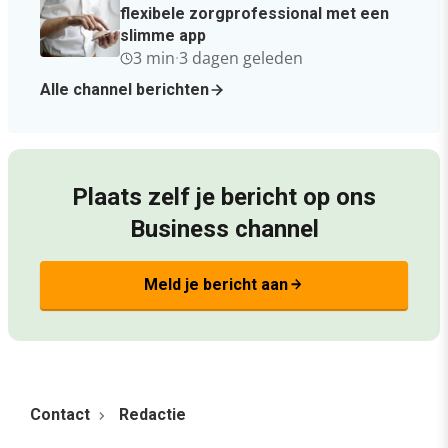
flexibele zorgprofessional met een
slimme app
3 min
·
3 dagen geleden
Alle channel berichten
Plaats zelf je bericht op ons
Business channel
Meld je bericht aan
arrow_forward
Contact
Redactie