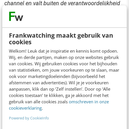
channel en valt buiten de verantwoordelijkheid
van de redactie.
Frankwatching maakt gebruik van
Ook interessant voor jou
cookies
Bekijk alle blogartikelen →
Welkom! Leuk dat je inspiratie en kennis komt opdoen.
Wij, en derde partijen, maken op onze websites gebruik
“Bedrijven die stevig staan in hun waarden
van cookies. Wij gebruiken cookies voor het bijhouden
komen deze geopolitieke storm het beste
van statistieken, om jouw voorkeuren op te slaan, maar
door” [podcast]
ook voor marketingdoeleinden (bijvoorbeeld het
afstemmen van advertenties). Wil je je voorkeuren
3 min
·
Stef Heutink
aanpassen, klik dan op ‘Zelf instellen’. Door op ‘Alle
cookies toestaan’ te klikken, ga je akkoord met het
Zo bouw je een AI die het niet met je eens is
gebruik van alle cookies zoals
omschreven in onze
[stappenplan]
cookieverklaring
.
6 min
·
Kim Pot
Powered by CookieInfo
Denk je dat je positionering helder is? Doe de
managementtest