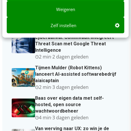
lanceren vernieuwd
matchingplatform voor nieuwkomers
Weigeren
en werkgevers
3 min
·
1 dag geleden
Zelf instellen
Sneller schoon herstellen na een
cyberaanval: Commvault integreert
Threat Scan met Google Threat
Intelligence
2 min
·
2 dagen geleden
Tijmen Mulder (Robot Kittens)
lanceert AI-assisted softwarebedrijf
aiaicaptain
2 min
·
3 dagen geleden
Baas over eigen data met self-
hosted, open source
wachtwoordbeheer
4 min
·
3 dagen geleden
Van werving naar UX: zo win je de