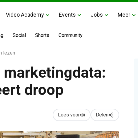
Video Academy
Events
Jobs
Meer
ng
Social
Shorts
Community
n lezen
e marketingdata:
ert droop
 droop
Lees voor
Delen