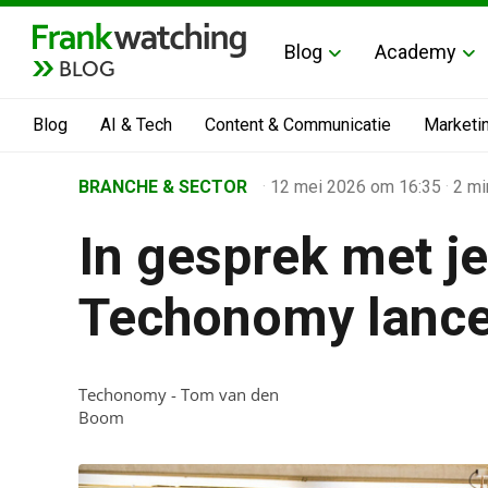
Blog
Academy
BLOG
Blog
AI & Tech
Content & Communicatie
Marketi
Home
BRANCHE & SECTOR
·
12 mei 2026
om 16:35
·
2 mi
›
In gesprek met j
Business Channel
›
Techonomy lance
In gesprek met je marketingdata: Techonomy lanceert
Techonomy - Tom van den
Boom