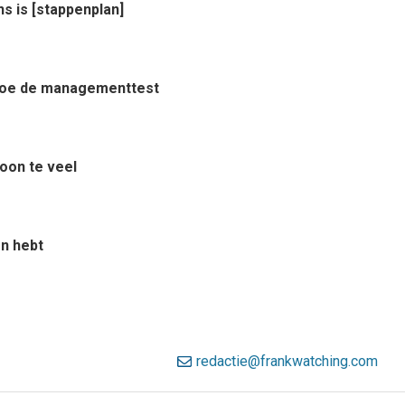
ns is [stappenplan]
? Doe de managementtest
woon te veel
en hebt
redactie@frankwatching.com