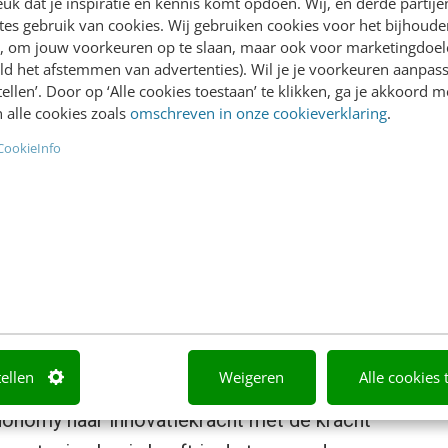
k dat je inspiratie en kennis komt opdoen. Wij, en derde partij
taal van de marketeer omdat het is gebouwd
es gebruik van cookies. Wij gebruiken cookies voor het bijhoude
 dan dertig jaar ervaring in data en
en, om jouw voorkeuren op te slaan, maar ook voor marketingdoe
ld het afstemmen van advertenties). Wil je je voorkeuren aanpass
een generieke antwoorden, maar specifiek
stellen’. Door op ‘Alle cookies toestaan’ te klikken, ga je akkoord m
 Luttik, CTO van Techonomy, vult aan:
 alle cookies zoals
omschreven in onze cookieverklaring
.
 AI-technieken rechtstreeks aan je eigen
CookieInfo
welke data nodig is om de vraag te
 altijd naadloos aan op de vraag, kan je
ziet en blijf je tegelijk in een veilige én
e Relevance Group
se naar de brede markt zet Techonomy een
tellen
Weigeren
Alle cookies 
te zijn in de digitale keten. Als onderdeel
onomy haar innovatiekracht met de kracht