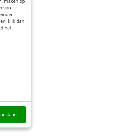
en, maken op
n van
leinden
en, klik dan
et het
toestaan