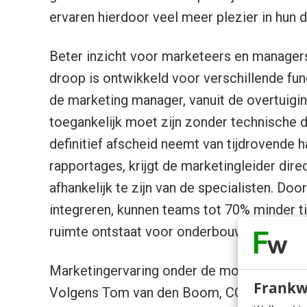
ervaren hierdoor veel meer plezier in hun d
Beter inzicht voor marketeers en manager
droop is ontwikkeld voor verschillende func
de marketing manager, vanuit de overtuigi
toegankelijk moet zijn zonder technische
definitief afscheid neemt van tijdrovende
rapportages, krijgt de marketingleider dir
afhankelijk te zijn van de specialisten. Do
integreren, kunnen teams tot 70% minder t
ruimte ontstaat voor onderbouwde besluitvo
Marketingervaring onder de motorkap
Frankw
Volgens Tom van den Boom, COO van Techo