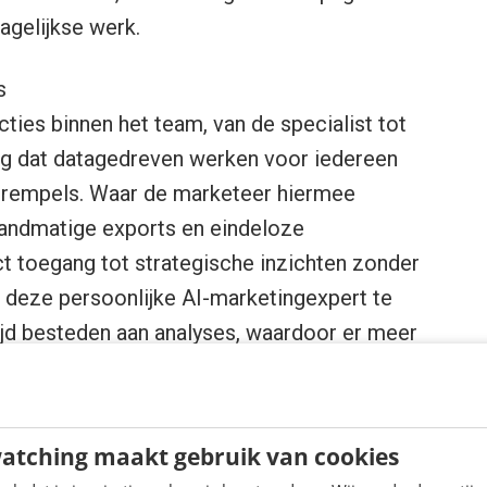
agelijkse werk.
s
ties binnen het team, van de specialist tot
ng dat datagedreven werken voor iedereen
 drempels. Waar de marketeer hiermee
 handmatige exports en eindeloze
ect toegang tot strategische inzichten zonder
or deze persoonlijke AI-marketingexpert te
ijd besteden aan analyses, waardoor er meer
rming, creativiteit en groei.
atching maakt gebruik van cookies
nomy, zit de kracht in de combinatie van