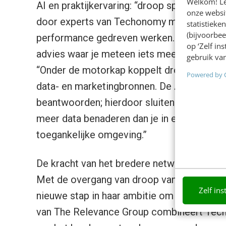
Welkom! Leu
AI en praktijkervaring: “droop spreekt de 
onze websit
door experts van Techonomy met samen meer
statistiek
(bijvoorbee
performance gedreven werken. We geven g
op ‘Zelf in
advies waar je meteen iets mee kunt.” Daan
gebruik van
“Onder de motorkap koppelt droop de beste
Powered by 
data- en marketingbronnen. De AI bepaalt 
beantwoorden; hierdoor sluiten de inzichten
meer data benaderen dan je in een dashboard 
toegankelijke omgeving.”
De kracht van het bredere netwerk van Th
Met de overgang van droop van de bètafa
Zelf ins
nieuwe stap in haar ambitie om opinieleider 
van The Relevance Group combineert Tech