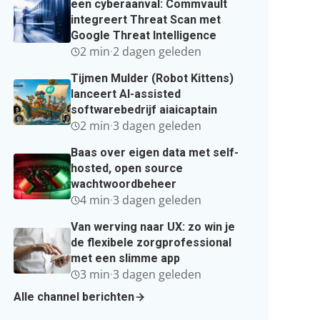
een cyberaanval: Commvault
integreert Threat Scan met
Google Threat Intelligence
2 min
·
2 dagen geleden
Tijmen Mulder (Robot Kittens)
lanceert AI-assisted
softwarebedrijf aiaicaptain
2 min
·
3 dagen geleden
Baas over eigen data met self-
hosted, open source
wachtwoordbeheer
4 min
·
3 dagen geleden
Van werving naar UX: zo win je
de flexibele zorgprofessional
met een slimme app
3 min
·
3 dagen geleden
Alle channel berichten