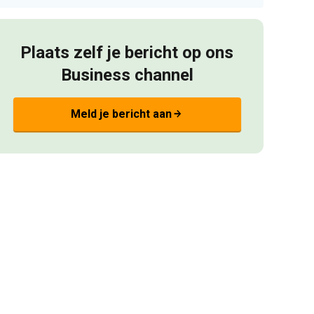
Plaats zelf je bericht op ons
Business channel
Meld je bericht aan
arrow_forward