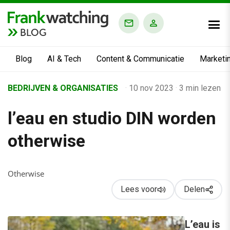
BLOG
Blog
AI & Tech
Content & Communicatie
Marketi
Home
BEDRIJVEN & ORGANISATIES
·
10 nov 2023
·
3 min lezen
›
l’eau en studio DIN worden
Business Channel
›
otherwise
l’eau en studio DIN worden otherwise
Otherwise
Lees voor
Delen
L’eau is