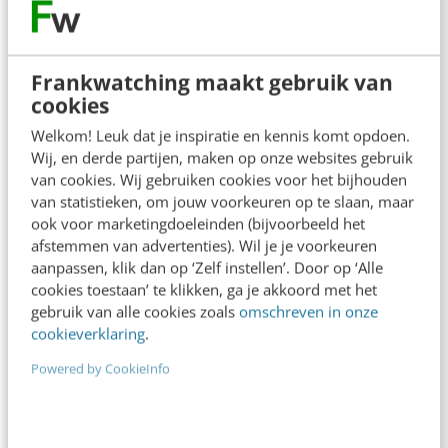
maakt? Arco: “otherwise staat voor anders
denken én anders doen. Dat betekent onder
meer dat iedereen binnen het team even
Frankwatching maakt gebruik van
waardevol is en bereikbaar voor onze klanten.
cookies
In plaats van op snel scoren, focussen we op
Welkom! Leuk dat je inspiratie en kennis komt opdoen.
Wij, en derde partijen, maken op onze websites gebruik
duurzame relaties en resultaten. Niet voor niets
van cookies. Wij gebruiken cookies voor het bijhouden
werken we voor een aantal opdrachtgevers al
van statistieken, om jouw voorkeuren op te slaan, maar
ook voor marketingdoeleinden (bijvoorbeeld het
ruim tien jaar ‒ een jubileum dat ook een aantal
afstemmen van advertenties). Wil je je voorkeuren
collega’s met gemak halen.
aanpassen, klik dan op ‘Zelf instellen’. Door op ‘Alle
cookies toestaan’ te klikken, ga je akkoord met het
gebruik van alle cookies zoals
omschreven in onze
Wil je meer weten over de aanpak van
cookieverklaring
.
otherwise? Neem contact op met Arco
Powered by CookieInfo
Bregman: 06 81 83 37 02.
Dit bericht is geplaatst op ons open Business