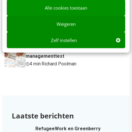
door” [podcast]
Alle cookies toestaan
3 min
·
Stef Heutink
Zo bouw je een AI die het niet met je eens is
Weigeren
[stappenplan]
6 min
·
Kim Pot
Zelf instellen
Denk je dat je positionering helder is? Doe de
managementtest
4 min
·
Richard Poolman
Laatste berichten
RefugeeWork en Greenberry