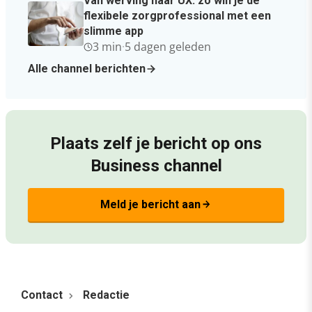
Van werving naar UX: zo win je de
flexibele zorgprofessional met een
slimme app
3 min
·
5 dagen geleden
Alle channel berichten
Plaats zelf je bericht op ons
Business channel
Meld je bericht aan
arrow_forward
Contact
Redactie