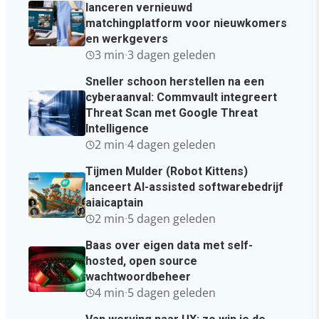
lanceren vernieuwd
matchingplatform voor nieuwkomers
en werkgevers
3 min
·
3 dagen geleden
Sneller schoon herstellen na een
cyberaanval: Commvault integreert
Threat Scan met Google Threat
Intelligence
2 min
·
4 dagen geleden
Tijmen Mulder (Robot Kittens)
lanceert AI-assisted softwarebedrijf
aiaicaptain
2 min
·
5 dagen geleden
Baas over eigen data met self-
hosted, open source
wachtwoordbeheer
4 min
·
5 dagen geleden