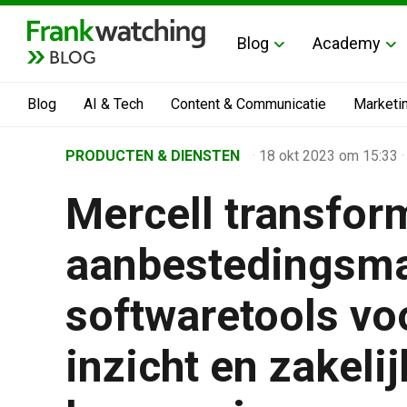
Blog
Academy
BLOG
Blog
AI & Tech
Content & Communicatie
Marketi
Home
PRODUCTEN & DIENSTEN
·
18 okt 2023
om 15:33
·
›
Mercell transfor
Business Channel
›
aanbestedingsma
Alle artikelen
›
softwaretools voo
Mercell transformeert de aanbestedingsmarkt met softw
inzicht en zakeli