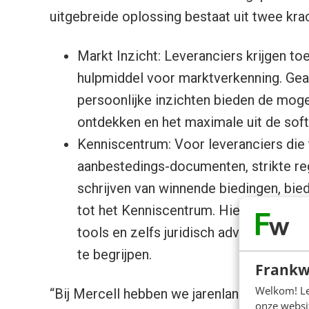
uitgebreide oplossing bestaat uit twee kra
Markt Inzicht: Leveranciers krijgen t
hulpmiddel voor marktverkenning. Gea
persoonlijke inzichten bieden de moge
ontdekken en het maximale uit de soft
Kenniscentrum: Voor leveranciers di
aanbestedings-documenten, strikte re
schrijven van winnende biedingen, bie
tot het Kenniscentrum. Hier vinden le
tools en zelfs juridisch advies om d
te begrijpen.
Frankw
Welkom! Leu
“Bij Mercell hebben we jarenlange ervaring
onze websit