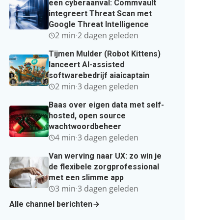
een cyberaanval: Commvault
integreert Threat Scan met
Google Threat Intelligence
2 min
·
2 dagen geleden
Tijmen Mulder (Robot Kittens)
lanceert AI-assisted
softwarebedrijf aiaicaptain
2 min
·
3 dagen geleden
Baas over eigen data met self-
hosted, open source
wachtwoordbeheer
4 min
·
3 dagen geleden
Van werving naar UX: zo win je
de flexibele zorgprofessional
met een slimme app
3 min
·
3 dagen geleden
Alle channel berichten