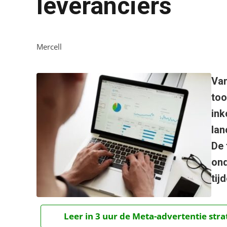
leveranciers
Mercell
Van
too
ink
lan
De 
ond
tij
Leer in 3 uur de Meta-advertentie stra