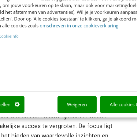
xpertise toegankelijk voor leveranciers,”
en, om jouw voorkeuren op te slaan, maar ook voor marketingdoe
ld het afstemmen van advertenties). Wil je je voorkeuren aanpass
nd. “We begrijpen de uitdagingen waarmee
stellen’. Door op ‘Alle cookies toestaan’ te klikken, ga je akkoord m
 wereld van aanbestedingen en bieden
 alle cookies zoals
omschreven in onze cookieverklaring
.
CookieInfo
dingsmarkt versterkt door de overname van
dse aanbieder van e-procurement en
s. Met deze overname heeft Mercell zijn
atieve softwaretools ontwikkeld die
tellen
Weigeren
Alle cookies 
dt Mercell een nieuw tijdperk in waarin
kelijke succes te vergroten. De focus ligt
 het bieden van waardevolle inzichten en