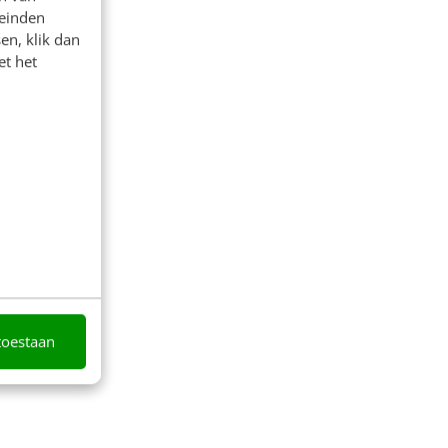
leinden
en, klik dan
et het
toestaan