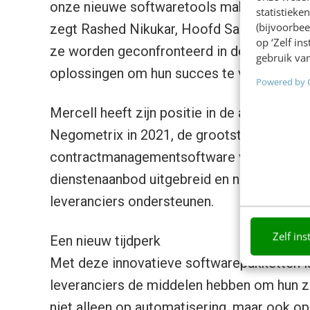
onze nieuwe softwaretools maken we deze e
statistiek
(bijvoorbee
zegt Rashed Nikukar, Hoofd Sales Nederla
op ‘Zelf in
ze worden geconfronteerd in de complexe
gebruik van
oplossingen om hun succes te vergroten.”
Powered by 
Mercell heeft zijn positie in de aanbeste
Negometrix in 2021, de grootste Nederlan
contractmanagementsoftware voor inkoper
dienstenaanbod uitgebreid en nieuwe innov
leveranciers ondersteunen.
Zelf ins
Een nieuw tijdperk
Met deze innovatieve softwarepakketten lui
leveranciers de middelen hebben om hun za
niet alleen op automatisering, maar ook op