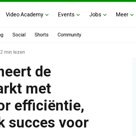
Video Academy
Events
Jobs
Meer
ng
Social
Shorts
Community
2 min lezen
meert de
rkt met
r efficiëntie,
aretools voor efficiëntie, inzicht en zakelijk succes voor leve
jk succes voor