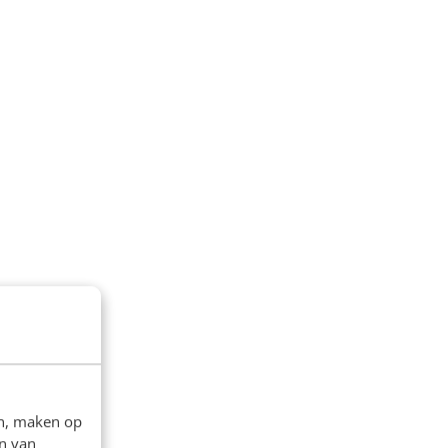
en, maken op
n van