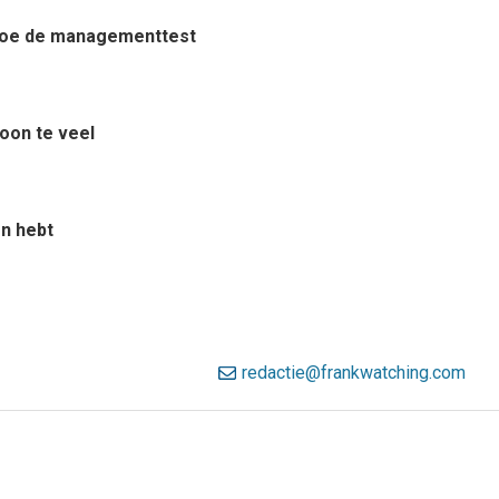
? Doe de managementtest
woon te veel
en hebt
redactie@frankwatching.com