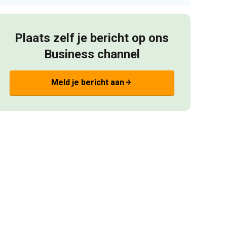
Plaats zelf je bericht op ons
Business channel
Meld je bericht aan
arrow_forward