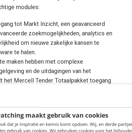
chtige modules:
oegang tot Markt Inzicht, een geavanceerd
vanceerde zoekmogelijkheden, analytics en
lijkheid om nieuwe zakelijke kansen te
ware te halen.
e te maken hebben met complexe
gelgeving en de uitdagingen van het
dt het Mercell Tender Totaalpakket toegang
veranciers waardevolle kennis, praktische
e complexe wereld van aanbestedingen beter
atching maakt gebruik van cookies
k dat je inspiratie en kennis komt opdoen. Wij, en derde partij
 in het ondersteunen van inkopers en met
es gebruik van cookies. Wij gebruiken cookies voor het bijhoude