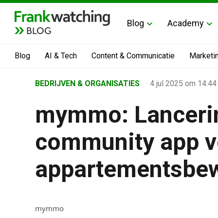
Blog
Academy
BLOG
Blog
AI & Tech
Content & Communicatie
Marketi
Home
BEDRIJVEN & ORGANISATIES
·
4 jul 2025
om 14:44
›
mymmo: Lanceri
Business Channel
›
community app v
mymmo: Lancering nieuwe community app voor appa
appartementsbe
mymmo