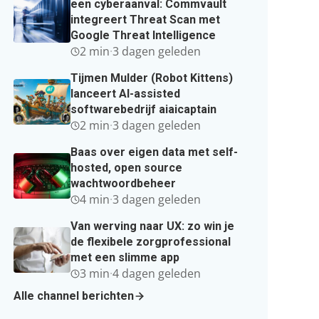
een cyberaanval: Commvault
integreert Threat Scan met
Google Threat Intelligence
2 min
·
3 dagen geleden
Tijmen Mulder (Robot Kittens)
lanceert AI-assisted
softwarebedrijf aiaicaptain
2 min
·
3 dagen geleden
Baas over eigen data met self-
hosted, open source
wachtwoordbeheer
4 min
·
3 dagen geleden
Van werving naar UX: zo win je
de flexibele zorgprofessional
met een slimme app
3 min
·
4 dagen geleden
Alle channel berichten