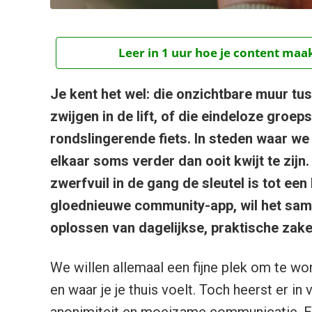
Leer in 1 uur hoe je content maak
Je kent het wel: die onzichtbare muur t
zwijgen in de lift, of die eindeloze groe
rondslingerende fiets. In steden waar we 
elkaar soms verder dan ooit kwijt te zijn.
zwerfvuil in de gang de sleutel is tot ee
gloednieuwe community-app, wil het same
oplossen van dagelijkse, praktische zake
We willen allemaal een fijne plek om te w
en waar je je thuis voelt. Toch heerst er 
anonimiteit en moeizame communicatie. Ee