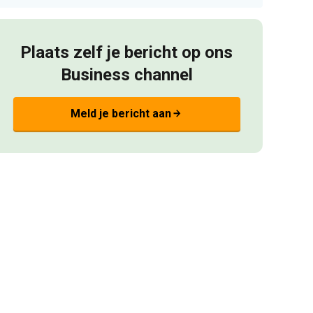
Plaats zelf je bericht op ons
Business channel
Meld je bericht aan
arrow_forward