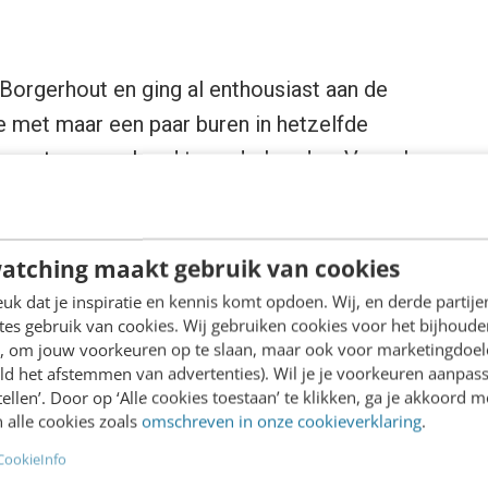
Borgerhout en ging al enthousiast aan de
met maar een paar buren in hetzelfde
e vertrouwensband te onderhouden. Vooral
 delen, is dat cruciaal. Dankzij goede,
ertrouwen op, wat het samenleven in de
erkt meteen het verschil met
atching maakt gebruik van cookies
 daar blijft het onderlinge contact achter,
k dat je inspiratie en kennis komt opdoen. Wij, en derde partij
es gebruik van cookies. Wij gebruiken cookies voor het bijhoude
en, om jouw voorkeuren op te slaan, maar ook voor marketingdoe
ld het afstemmen van advertenties). Wil je je voorkeuren aanpass
werpen
stellen’. Door op ‘Alle cookies toestaan’ te klikken, ga je akkoord m
 alle cookies zoals
omschreven in onze cookieverklaring
.
Universiteit Antwerpen: “Het zou naïef zijn
CookieInfo
problemen, laat staan alle