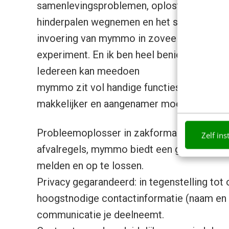
samenlevingsproblemen, oplost. Maar ee
hinderpalen wegnemen en het simpele alle
invoering van mymmo in zoveel apparteme
experiment. En ik ben heel benieuwd om te 
Iedereen kan meedoen
mymmo zit vol handige functies die het l
makkelijker en aangenamer moeten maken
Probleemoplosser in zakformaat: van een v
Zelf ins
afvalregels, mymmo biedt een gestructure
melden en op te lossen.
Privacy gegarandeerd: in tegenstelling to
hoogstnodige contactinformatie (naam en 
communicatie je deelneemt.