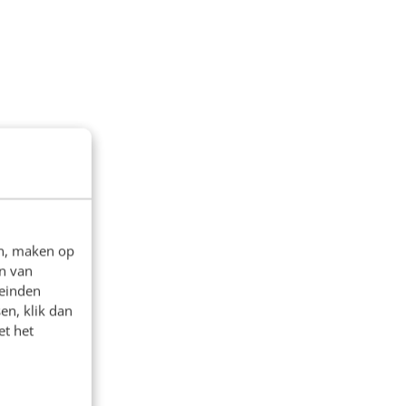
en, maken op
n van
leinden
en, klik dan
et het