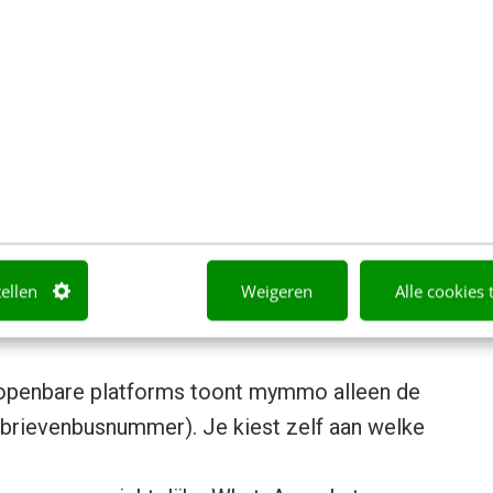
n slimme app zoals mymmo kan wel
daagse samenleven bevorderen. Ik zie de
ntsgebouwen als een interessant sociaal
zien waar het aanslaat.”
even in een appartementsgebouw een stuk
.
erloren brief tot een vraag over
tellen
Weigeren
Alle cookies 
erd platform om problemen efficiënt te
t openbare platforms toont mymmo alleen de
brievenbusnummer). Je kiest zelf aan welke