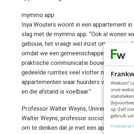
mymmo app
Inya Wouters woont in een appartement in 
slag met de mymmo app. “Ook al wonen we 
gebouw, het vraagt wel inzet om een goed
omdat we een gemeenschappelijke wasplaats
praktische communicatie bouwen we dat v
gedeelde ruimtes veel vlotter maakt. Je m
Frankw
appartementen waar huurders vaak wisselen:
Welkom! Leu
onze websit
en die afstand is voelbaar.”
statistiek
(bijvoorbee
Professor Walter Weyns, Universiteit Ant
op ‘Zelf in
gebruik van
Walter Weyns, professor sociologie aan de 
Powered by 
om te denken dat je met een app alle buren