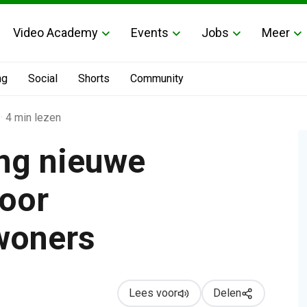
Video Academy
Events
Jobs
Meer
ng
Social
Shorts
Community
·
4 min lezen
ng nieuwe
oor
rtementsbewoners
woners
Lees voor
Delen