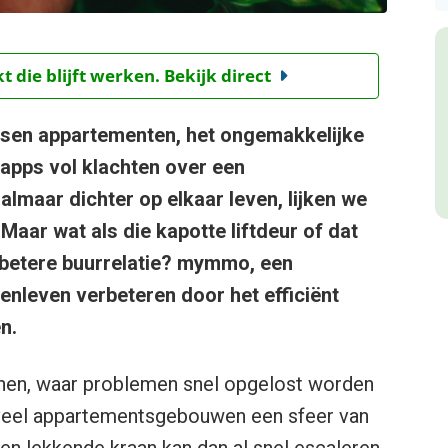
t die blijft werken. Bekijk direct
ussen appartementen, het ongemakkelijke
psapps vol klachten over een
almaar dichter op elkaar leven, lijken we
 Maar wat als die kapotte liftdeur of dat
n betere buurrelatie? mymmo, een
nleven verbeteren door het efficiënt
n.
onen, waar problemen snel opgelost worden
in veel appartementsgebouwen een sfeer van
n lekkende kraan kan dan al snel escaleren