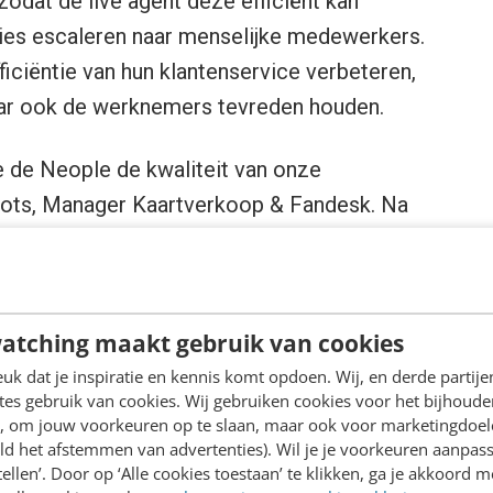
odat de live agent deze efficiënt kan
ies escaleren naar menselijke medewerkers.
ficiëntie van hun klantenservice verbeteren,
aar ook de werknemers tevreden houden.
e de Neople de kwaliteit van onze
oots, Manager Kaartverkoop & Fandesk. Na
geraakt en hebben we onze eerste Neople
ntwoorden van alle inkomende fan-vragen!”
vende oplossing bieden, zijn er ook
atching maakt gebruik van cookies
rde zorg is het gebrek aan menselijkheid in
k dat je inspiratie en kennis komt opdoen. Wij, en derde partij
es gebruik van cookies. Wij gebruiken cookies voor het bijhoude
ten. Vaak missen ze de empathie en
en, om jouw voorkeuren op te slaan, maar ook voor marketingdoe
edewerkers. “Klanten waarderen de
ld het afstemmen van advertenties). Wil je je voorkeuren aanpass
stellen’. Door op ‘Alle cookies toestaan’ te klikken, ga je akkoord m
, die ze bij traditionele klantenservice