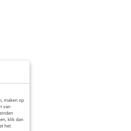
en, maken op
n van
leinden
en, klik dan
et het