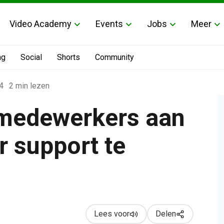
Video Academy
Events
Jobs
Meer
ng
Social
Shorts
Community
4
·
2 min lezen
 medewerkers aan
 support te
support te ondersteunen
Lees voor
Delen