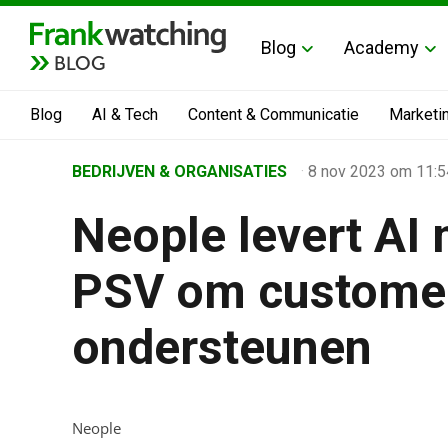
Blog
Academy
BLOG
Blog
AI & Tech
Content & Communicatie
Marketi
Home
BEDRIJVEN & ORGANISATIES
·
8 nov 2023
om 11:5
›
Neople levert AI
Business Channel
›
PSV om customer
Alle artikelen
›
ondersteunen
Neople levert AI medewerkers aan PSV om customer 
Neople