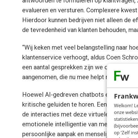
antwoorden te formuleren op klantvragen, z
evalueren en versturen. Complexere kwest
Hierdoor kunnen bedrijven niet alleen de ef
de tevredenheid van klanten behouden, m
“Wij keken met veel belangstelling naar ho
klantenservice verhoogt, aldus Coen Schr
een aantal gesprekken zijn we overtuigd 
aangenomen, die nu mee helpt met het bea
Hoewel AI-gedreven chatbots een veelbelo
Frankw
kritische geluiden te horen. Een veelgehoo
Welkom! Leu
onze websit
de interacties met deze virtuele assisten
statistiek
emotionele intelligentie van menselijke m
(bijvoorbee
op ‘Zelf in
persoonlijke aanpak en menselijke connectie