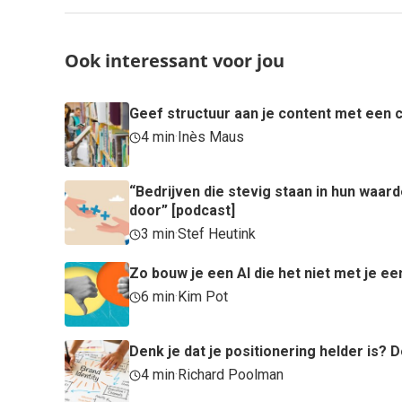
Ook interessant voor jou
Geef structuur aan je content met een c
4 min
·
Inès Maus
“Bedrijven die stevig staan in hun waa
door” [podcast]
3 min
·
Stef Heutink
Zo bouw je een AI die het niet met je ee
6 min
·
Kim Pot
Denk je dat je positionering helder is
4 min
·
Richard Poolman