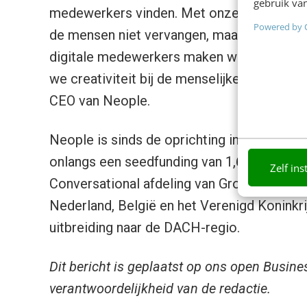
gebruik van
medewerkers vinden. Met onze Neople will
Powered by 
de mensen niet vervangen, maar juist vooru
digitale medewerkers maken we het leven 
we creativiteit bij de menselijke medewerk
CEO van Neople.
Neople is sinds de oprichting in januari di
onlangs een seedfunding van 1,6 miljoen opg
Zelf ins
Conversational afdeling van GroupM overg
Nederland, België en het Verenigd Koninkri
uitbreiding naar de DACH-regio.
Dit bericht is geplaatst op ons open Busine
verantwoordelijkheid van de redactie.