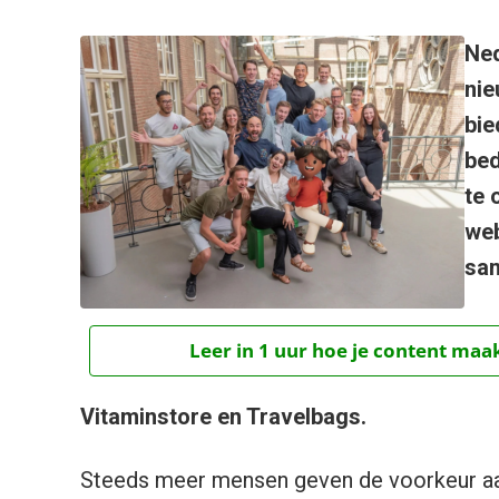
Ned
nie
bie
bed
te 
web
sam
Leer in 1 uur hoe je content maak
Vitaminstore en Travelbags.
Steeds meer mensen geven de voorkeur aan