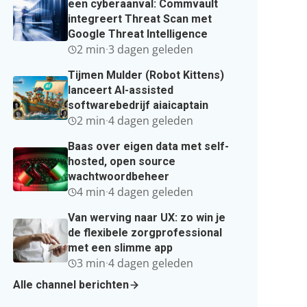
een cyberaanval: Commvault
integreert Threat Scan met
Google Threat Intelligence
2 min
·
3 dagen geleden
Tijmen Mulder (Robot Kittens)
lanceert AI-assisted
softwarebedrijf aiaicaptain
2 min
·
4 dagen geleden
Baas over eigen data met self-
hosted, open source
wachtwoordbeheer
4 min
·
4 dagen geleden
Van werving naar UX: zo win je
de flexibele zorgprofessional
met een slimme app
3 min
·
4 dagen geleden
Alle channel berichten