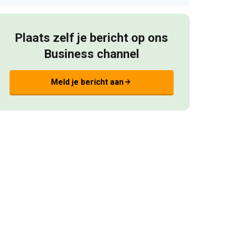
Plaats zelf je bericht op ons
Business channel
Meld je bericht aan
arrow_forward