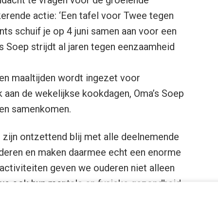
rende actie: ‘Een tafel voor Twee tegen
ts schuif je op 4 juni samen aan voor een
 Soep strijdt al jaren tegen eenzaamheid
 en maaltijden wordt ingezet voor
enk aan de wekelijkse kookdagen, Oma’s Soep
eren samenkomen.
 zijn ontzettend blij met alle deelnemende
ouderen en maken daarmee echt een enorme
ctiviteiten geven we ouderen niet alleen
n we ook hun mentale en fysieke gezondheid
n leven. Een etentje samen, een goed
ge momenten die helpen om die vicieuze