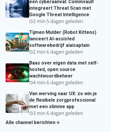
een cyberaanval: Commvault
integreert Threat Scan met
Google Threat Intelligence
2 min
·
5 dagen geleden
Tijmen Mulder (Robot Kittens)
lanceert AI-assisted
softwarebedrijf aiaicaptain
2 min
·
6 dagen geleden
Baas over eigen data met self-
hosted, open source
wachtwoordbeheer
4 min
·
6 dagen geleden
Van werving naar UX: zo win je
de flexibele zorgprofessional
met een slimme app
3 min
·
6 dagen geleden
Alle channel berichten