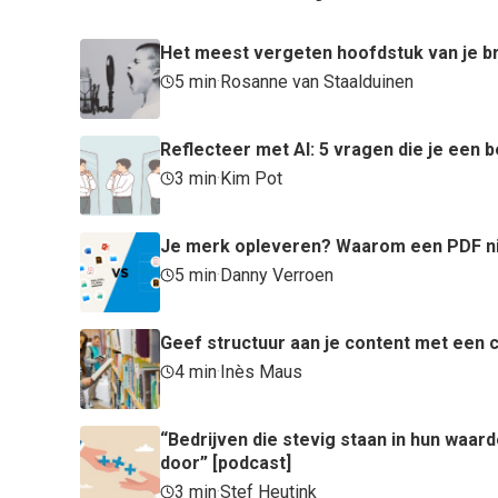
Het meest vergeten hoofdstuk van je bra
5 min
·
Rosanne van Staalduinen
Reflecteer met AI: 5 vragen die je een
3 min
·
Kim Pot
Je merk opleveren? Waarom een PDF ni
5 min
·
Danny Verroen
Geef structuur aan je content met een c
4 min
·
Inès Maus
“Bedrijven die stevig staan in hun waa
door” [podcast]
3 min
·
Stef Heutink