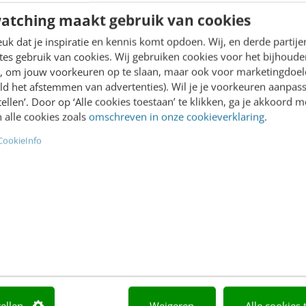
atching maakt gebruik van cookies
k dat je inspiratie en kennis komt opdoen. Wij, en derde partij
s: ”We zijn trots dat we met zoveel
es gebruik van cookies. Wij gebruiken cookies voor het bijhoude
en, om jouw voorkeuren op te slaan, maar ook voor marketingdoe
ie met Oma’s Soep mogelijk maken. Samen
ld het afstemmen van advertenties). Wil je je voorkeuren aanpass
delen, maar ook verbinding creëren. Dat is
stellen’. Door op ‘Alle cookies toestaan’ te klikken, ga je akkoord m
 alle cookies zoals
omschreven in onze cookieverklaring
.
iel voor inzetten.
CookieInfo
uderen
iseerd in de kwetsbaarheid van ouderen van
r eenzaamheid: “Eenzaamheid is voor
 aantoonbaar slecht voor hun gezondheid.”
ichamelijke achteruitgang bij ouderen
e isolatie. Hoogendijk stelt dat er wel
d: “Er moet een structuur komen om ouderen
tellen
Weigeren
Alle cookies 