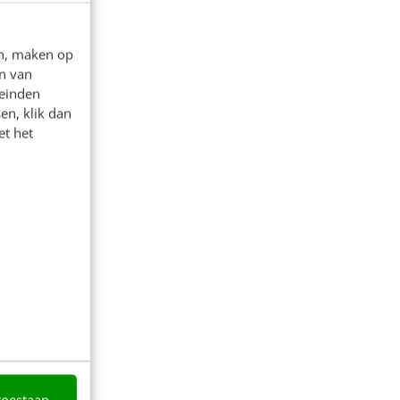
en, maken op
n van
leinden
en, klik dan
et het
toestaan