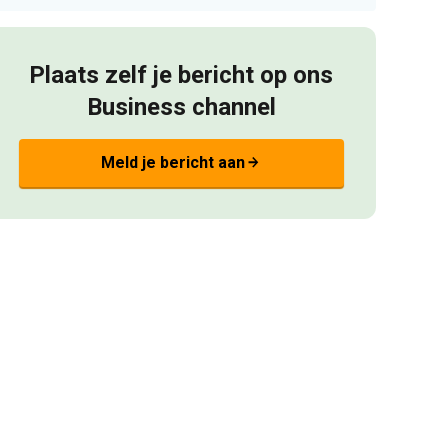
Plaats zelf je bericht op ons
Business channel
Meld je bericht aan
arrow_forward