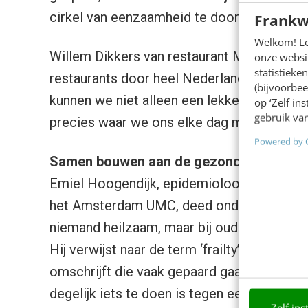
cirkel van eenzaamheid te doorbreken.”
Frankw
Welkom! Leu
Willem Dikkers van restaurant Morgan&Mee
onze websit
statistiek
restaurants door heel Nederland deze act
(bijvoorbee
kunnen we niet alleen een lekkere maaltijd 
op ‘Zelf in
gebruik van
precies waar we ons elke dag met hart en z
Powered by 
Samen bouwen aan de gezondheid van o
Emiel Hoogendijk, epidemioloog gespecial
het Amsterdam UMC, deed onderzoek* naa
niemand heilzaam, maar bij ouderen is het
Hij verwijst naar de term ‘frailty’, die de l
omschrijft die vaak gepaard gaat met social
degelijk iets te doen is tegen eenzaamhei
Zelf ins