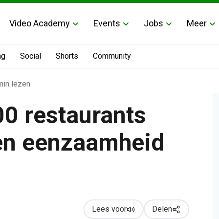
Video Academy
Events
Jobs
Meer
ng
Social
Shorts
Community
min lezen
0 restaurants
gen eenzaamheid
eenzaamheid onder ouderen
Lees voor
Delen