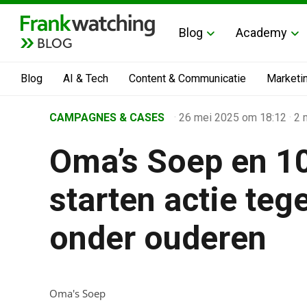
Blog
Academy
BLOG
Blog
AI & Tech
Content & Communicatie
Marketi
Home
CAMPAGNES & CASES
·
26 mei 2025
om 18:12
·
2 
›
Oma’s Soep en 10
Business Channel
›
starten actie te
Oma’s Soep en 100 restaurants starten actie tegen 
onder ouderen
Oma's Soep