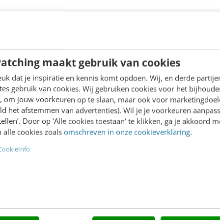
Benelux bij OnePlus, voegt daaraan toe:
 in ons team. Zijn uitgebreide ervaring in
de nu we onze positie in de Benelux blijven
atching maakt gebruik van cookies
 productlanceringen en aankondigingen in het
k dat je inspiratie en kennis komt opdoen. Wij, en derde partij
strategisch belangrijk moment voor het merk.”
es gebruik van cookies. Wij gebruiken cookies voor het bijhoude
en, om jouw voorkeuren op te slaan, maar ook voor marketingdoe
reept de blijvende toewijding van OnePlus
ld het afstemmen van advertenties). Wil je je voorkeuren aanpass
stellen’. Door op ‘Alle cookies toestaan’ te klikken, ga je akkoord m
erke, authentieke connecties op te bouwen
 alle cookies zoals
omschreven in onze cookieverklaring
.
CookieInfo
agram, Facebook of X. Bezoek de officiële
ss channel en valt buiten de