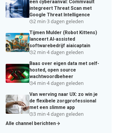
een cyberaanval: Commvault
integreert Threat Scan met
Google Threat Intelligence
2 min
·
3 dagen geleden
Tijmen Mulder (Robot Kittens)
lanceert AI-assisted
softwarebedrijf aiaicaptain
2 min
·
4 dagen geleden
Baas over eigen data met self-
hosted, open source
wachtwoordbeheer
4 min
·
4 dagen geleden
Van werving naar UX: zo win je
de flexibele zorgprofessional
met een slimme app
3 min
·
4 dagen geleden
Alle channel berichten