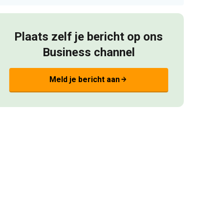
Plaats zelf je bericht op ons
Business channel
Meld je bericht aan
arrow_forward