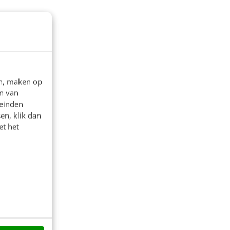
en, maken op
n van
leinden
en, klik dan
et het