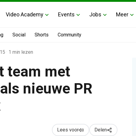
Video Academy
Events
Jobs
Meer
ng
Social
Shorts
Community
:15
·
1 min lezen
t team met
als nieuwe PR
euwe PR Manager Benelux
x
Lees voor
Delen