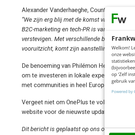
Alexander Vanderhaeghe, Country Manager 
“We zijn erg blij met de komst van Philémon
B2C-marketing en tech-PR is van grote waar
Frankw
verstevigen. Met verschillende belangrijke
Welkom! Leu
vooruitzicht, komt zijn aanstelling op een 
onze websit
statistiek
De benoeming van Philémon Heutte onderst
(bijvoorbee
op ‘Zelf in
om te investeren in lokale expertise en st
gebruik van
met communities in heel Europa.
Powered by 
Vergeet niet om OnePlus te volgen op Inst
website voor de nieuwste updates.
Dit bericht is geplaatst op ons open Busine