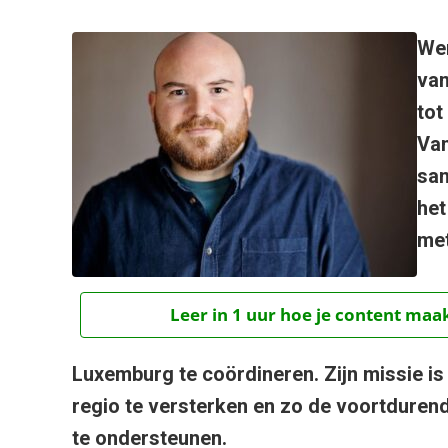
Wer
van
tot
Van
sam
het
met
Leer in 1 uur hoe je content maak
Luxemburg te coördineren. Zijn missie is
regio te versterken en zo de voortduren
te ondersteunen.