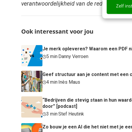
verantwoordelijkheid van de redactie.
Zelf ins
Ook interessant voor jou
Je merk opleveren? Waarom een PDF ni
5 min
·
Danny Verroen
Geef structuur aan je content met een c
4 min
·
Inès Maus
“Bedrijven die stevig staan in hun waa
door” [podcast]
3 min
·
Stef Heutink
Zo bouw je een AI die het niet met je ee