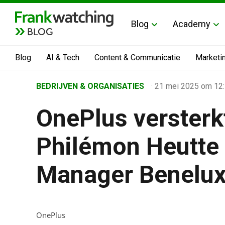
Blog
Academy
BLOG
Blog
AI & Tech
Content & Communicatie
Marketi
Home
BEDRIJVEN & ORGANISATIES
·
21 mei 2025
om 12
›
OnePlus versterk
Business Channel
›
Philémon Heutte 
OnePlus versterkt team met Philémon Heutte als ni
Manager Benelu
OnePlus