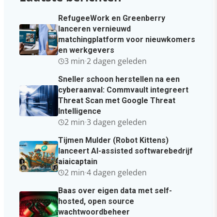
RefugeeWork en Greenberry
lanceren vernieuwd
matchingplatform voor nieuwkomers
en werkgevers
3 min
·
2 dagen geleden
Sneller schoon herstellen na een
cyberaanval: Commvault integreert
Threat Scan met Google Threat
Intelligence
2 min
·
3 dagen geleden
Tijmen Mulder (Robot Kittens)
lanceert AI-assisted softwarebedrijf
aiaicaptain
2 min
·
4 dagen geleden
Baas over eigen data met self-
hosted, open source
wachtwoordbeheer