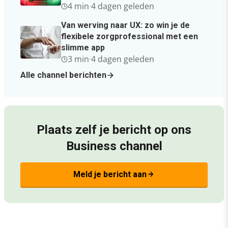
4 min
·
4 dagen geleden
Van werving naar UX: zo win je de
flexibele zorgprofessional met een
slimme app
3 min
·
4 dagen geleden
Alle channel berichten
Plaats zelf je bericht op ons
Business channel
Meld je bericht aan
arrow_forward