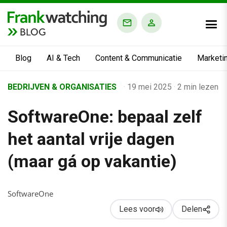
BLOG
Blog
AI & Tech
Content & Communicatie
Marketi
Home
BEDRIJVEN & ORGANISATIES
·
19 mei 2025
·
2 min lezen
›
SoftwareOne: bepaal zelf
Business Channel
›
het aantal vrije dagen
SoftwareOne: bepaal zelf het aantal vrije dagen (maar gá op va
(maar gá op vakantie)
SoftwareOne
Lees voor
Delen