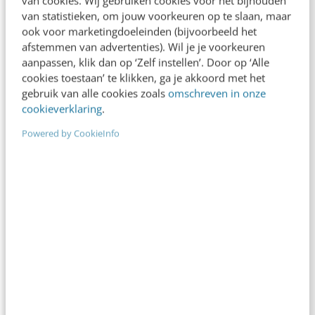
van statistieken, om jouw voorkeuren op te slaan, maar
Dit bericht is geplaatst op ons open Business
ook voor marketingdoeleinden (bijvoorbeeld het
afstemmen van advertenties). Wil je je voorkeuren
channel en valt buiten de verantwoordelijkheid
aanpassen, klik dan op ‘Zelf instellen’. Door op ‘Alle
van de redactie.
cookies toestaan’ te klikken, ga je akkoord met het
gebruik van alle cookies zoals
omschreven in onze
cookieverklaring
.
Powered by CookieInfo
Ook interessant voor jou
Bekijk alle blogartikelen →
Je merk opleveren? Waarom een PDF niet
meer genoeg is
5 min
·
Danny Verroen
Geef structuur aan je content met een
contentbibliotheek [5 stappen]
4 min
·
Inès Maus