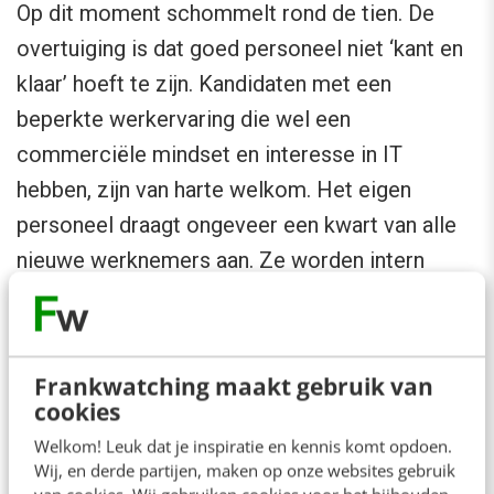
Op dit moment schommelt rond de tien. De
overtuiging is dat goed personeel niet ‘kant en
klaar’ hoeft te zijn. Kandidaten met een
beperkte werkervaring die wel een
commerciële mindset en interesse in IT
hebben, zijn van harte welkom. Het eigen
personeel draagt ongeveer een kwart van alle
nieuwe werknemers aan. Ze worden intern
opgeleid bij de Sales-afdeling, op deze manier
leren ze gelijk de vaktermen, de klanten en het
bedrijf. Vervolgens stromen ze door naar
Frankwatching maakt gebruik van
Services, of worden specialist op een
cookies
productlijn. Zo worden de junioren van vandaag
Welkom! Leuk dat je inspiratie en kennis komt opdoen.
Wij, en derde partijen, maken op onze websites gebruik
de specialisten van morgen.
van cookies. Wij gebruiken cookies voor het bijhouden