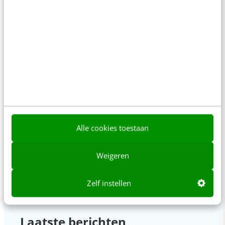
“Bedrijven die stevig staan in hun waarden
komen deze geopolitieke storm het beste
door” [podcast]
3 min
·
Stef Heutink
Zo bouw je een AI die het niet met je eens is
[stappenplan]
6 min
·
Kim Pot
Denk je dat je positionering helder is? Doe de
managementtest
Alle cookies toestaan
4 min
·
Richard Poolman
Weigeren
Zelf instellen
Laatste berichten