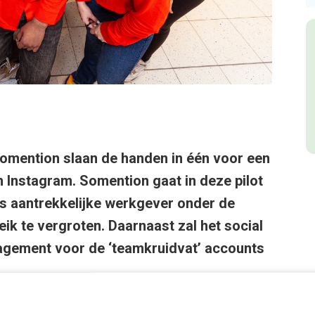
omention slaan de handen in één voor een
 Instagram. Somention gaat in deze pilot
ls aantrekkelijke werkgever onder de
ik te vergroten. Daarnaast zal het social
gement voor de ‘teamkruidvat’ accounts
 voor de doelgroep en het verhogen van