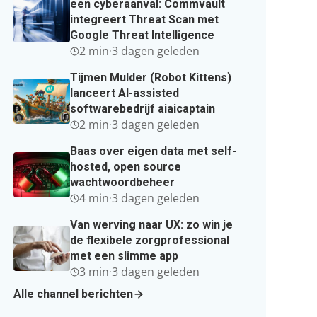
een cyberaanval: Commvault
integreert Threat Scan met
Google Threat Intelligence
2 min
·
3 dagen geleden
Tijmen Mulder (Robot Kittens)
lanceert AI-assisted
softwarebedrijf aiaicaptain
2 min
·
3 dagen geleden
Baas over eigen data met self-
hosted, open source
wachtwoordbeheer
4 min
·
3 dagen geleden
Van werving naar UX: zo win je
de flexibele zorgprofessional
met een slimme app
3 min
·
3 dagen geleden
Alle channel berichten