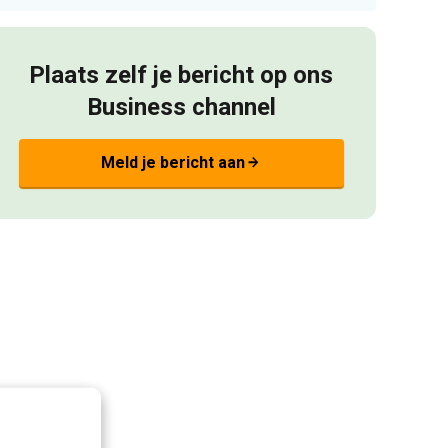
Plaats zelf je bericht op ons
Business channel
Meld je bericht aan
arrow_forward