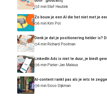
door” [podcast]
3 min
·
Stef Heutink
Zo bouw je een AI die het niet met je ee
6 min
·
Kim Pot
Denk je dat je positionering helder is
4 min
·
Richard Poolman
LinkedIn Ads is niet te duur, je biedt ge
6 min
·
Pieter-Jan Maleux
AI-content rankt pas als je iets te zegg
6 min
·
Sicco Dijkman