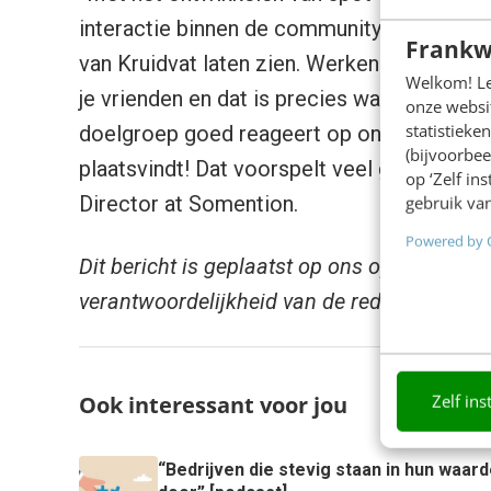
interactie binnen de community, willen we 
Frankw
van Kruidvat laten zien. Werken bij Kruidva
Welkom! Leu
je vrienden en dat is precies wat je op onz
onze websit
statistiek
doelgroep goed reageert op onze eerste con
(bijvoorbee
plaatsvindt! Dat voorspelt veel goeds.” ver
op ‘Zelf in
Director at Somention.
gebruik van
Powered by 
Dit bericht is geplaatst op ons open Busine
verantwoordelijkheid van de redactie.
Zelf ins
Ook interessant voor jou
“Bedrijven die stevig staan in hun waa