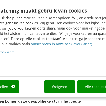
het echte karakter en de inclusieve sfeer
atching maakt gebruik van cookies
t draait om fun, gezelligheid en werken met
k dat je inspiratie en kennis komt opdoen. Wij, en derde partij
e kanalen gaat terugzien. We zien dat de
es gebruik van cookies. Wij gebruiken cookies voor het bijhoude
en, om jouw voorkeuren op te slaan, maar ook voor marketingdoe
tent en dat er al veel interactie
ld het afstemmen van advertenties). Wil je je voorkeuren aanpass
telt Vivian Kowalski, Executive Creative
stellen’. Door op ‘Alle cookies toestaan’ te klikken, ga je akkoord m
 alle cookies zoals
omschreven in onze cookieverklaring
.
CookieInfo
ss channel en valt buiten de
tellen
Weigeren
Alle cookies 
Bekijk alle blogartikelen →
rden komen deze geopolitieke storm het beste