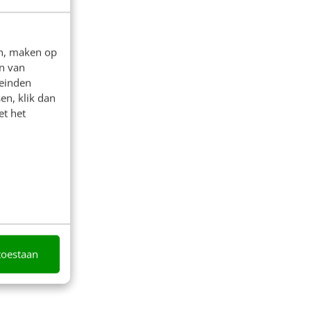
en, maken op
n van
leinden
en, klik dan
et het
toestaan