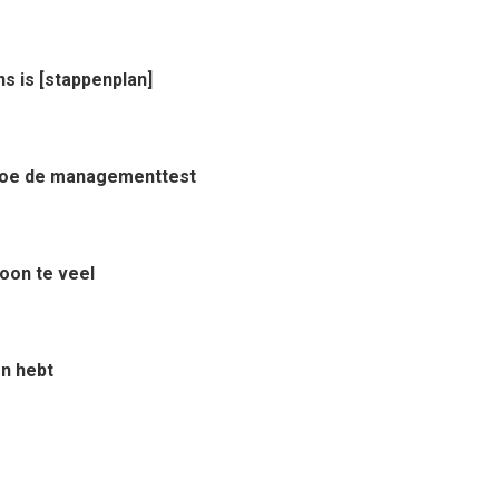
ns is [stappenplan]
? Doe de managementtest
woon te veel
en hebt