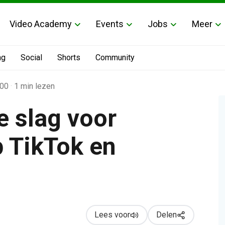
Video Academy
Events
Jobs
Meer
ng
Social
Shorts
Community
:00
·
1 min lezen
 slag voor
 TikTok en
 en Instagram
Lees voor
Delen