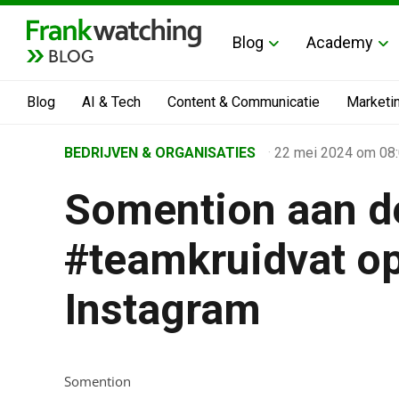
Blog
Academy
BLOG
Blog
AI & Tech
Content & Communicatie
Marketi
Home
BEDRIJVEN & ORGANISATIES
·
22 mei 2024
om 08
›
Somention aan de
Business Channel
›
#teamkruidvat op
Somention aan de slag voor #teamkruidvat op TikTok
Instagram
Somention