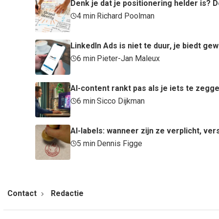
Denk je dat je positionering helder is
4 min
·
Richard Poolman
LinkedIn Ads is niet te duur, je biedt ge
6 min
·
Pieter-Jan Maleux
AI-content rankt pas als je iets te zegg
6 min
·
Sicco Dijkman
AI-labels: wanneer zijn ze verplicht, ve
5 min
·
Dennis Figge
Contact
Redactie