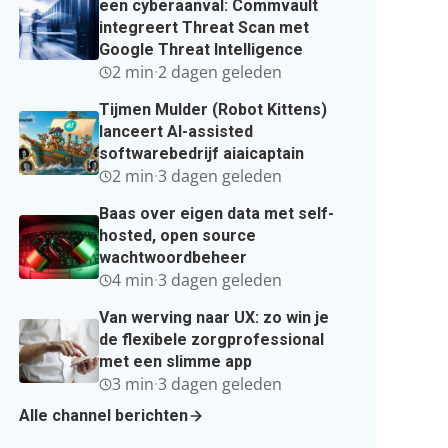
een cyberaanval: Commvault
integreert Threat Scan met
Google Threat Intelligence
2 min
·
2 dagen geleden
Tijmen Mulder (Robot Kittens)
lanceert AI-assisted
softwarebedrijf aiaicaptain
2 min
·
3 dagen geleden
Baas over eigen data met self-
hosted, open source
wachtwoordbeheer
4 min
·
3 dagen geleden
Van werving naar UX: zo win je
de flexibele zorgprofessional
met een slimme app
3 min
·
3 dagen geleden
Alle channel berichten