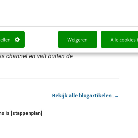
bureaugroep met zeven hubs door heel
erblad, Intergamma, de centrale overheid,
ronic Arts, EP, Xenos, NN Group, CSU en Het
tellen
Weigeren
Alle cookies 
ss channel en valt buiten de
Bekijk alle blogartikelen →
ns is [stappenplan]