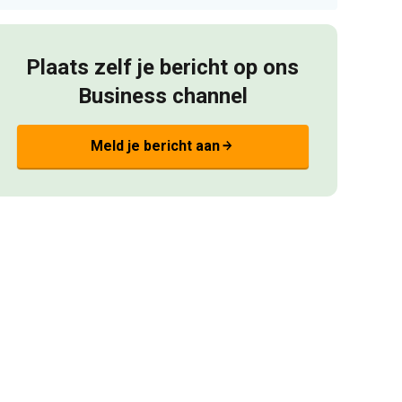
Plaats zelf je bericht op ons
Business channel
Meld je bericht aan
arrow_forward