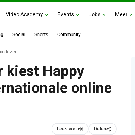
Video Academy
Events
Jobs
Meer
ng
Social
Shorts
Community
in lezen
 kiest Happy
rnationale online
ale online groeistrategie
Lees voor
Delen