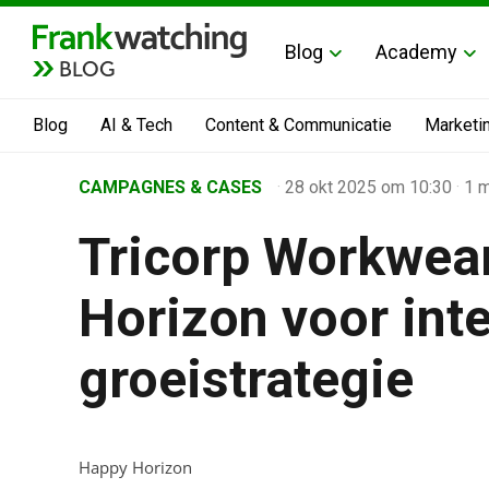
Blog
Academy
BLOG
Blog
AI & Tech
Content & Communicatie
Marketi
Home
CAMPAGNES & CASES
·
28 okt 2025
om 10:30
·
1 m
›
Tricorp Workwear
Business Channel
›
Horizon voor inte
Tricorp Workwear kiest Happy Horizon voor internation
groeistrategie
Happy Horizon