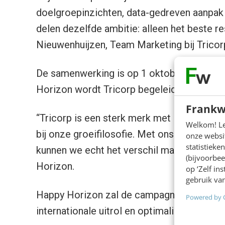
doelgroepinzichten, data-gedreven aanpa
delen dezelfde ambitie: alleen het beste re
Nieuwenhuijzen, Team Marketing bij Trico
De samenwerking is op 1 oktober 2025 gest
Horizon wordt Tricorp begeleid bij de verde
Frankw
“Tricorp is een sterk merk met internationa
Welkom! Leu
bij onze groeifilosofie. Met ons lokale team
onze websit
statistiek
kunnen we echt het verschil maken”, aldu
(bijvoorbee
Horizon.
op ‘Zelf in
gebruik van
Happy Horizon zal de campagnes ontwikke
Powered by 
internationale uitrol en optimalisatie centra