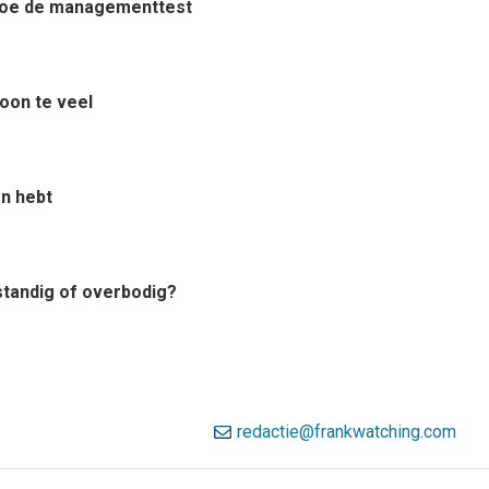
? Doe de managementtest
woon te veel
en hebt
rstandig of overbodig?
redactie@frankwatching.com