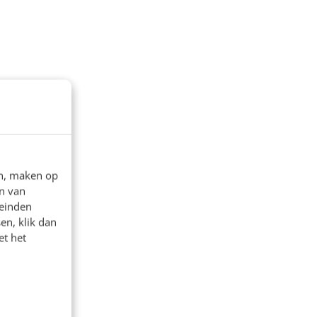
en, maken op
n van
leinden
en, klik dan
et het