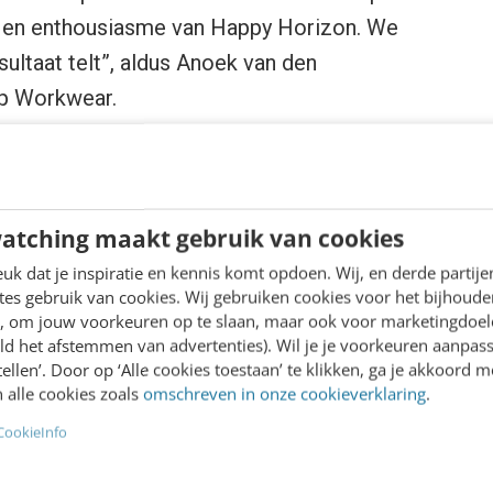
k en enthousiasme van Happy Horizon. We
sultaat telt”, aldus Anoek van den
rp Workwear.
art en vanuit de Tilburgse hub van Happy
re digitalisering en internationale groei.
atching maakt gebruik van cookies
le ambitie. Precies het soort klant dat past
k dat je inspiratie en kennis komt opdoen. Wij, en derde partij
 in Tilburg en internationale slagkracht
es gebruik van cookies. Wij gebruiken cookies voor het bijhoude
en, om jouw voorkeuren op te slaan, maar ook voor marketingdoe
s Jochem Nauw, Account Director bij Happy
ld het afstemmen van advertenties). Wil je je voorkeuren aanpass
stellen’. Door op ‘Alle cookies toestaan’ te klikken, ga je akkoord m
 alle cookies zoals
omschreven in onze cookieverklaring
.
len met behulp van Smartly, waarmee
CookieInfo
al staan.