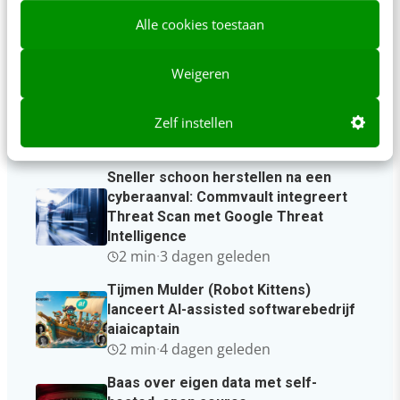
Laatste berichten
Alle cookies toestaan
RefugeeWork en Greenberry
Weigeren
lanceren vernieuwd
matchingplatform voor nieuwkomers
Zelf instellen
en werkgevers
3 min
·
2 dagen geleden
Sneller schoon herstellen na een
cyberaanval: Commvault integreert
Threat Scan met Google Threat
Intelligence
2 min
·
3 dagen geleden
Tijmen Mulder (Robot Kittens)
lanceert AI-assisted softwarebedrijf
aiaicaptain
2 min
·
4 dagen geleden
Baas over eigen data met self-