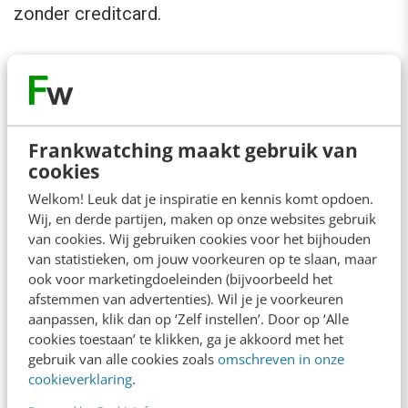
zonder creditcard.
Dit bericht is geplaatst op ons open Business
channel en valt buiten de verantwoordelijkheid
van de redactie.
Frankwatching maakt gebruik van
cookies
Welkom! Leuk dat je inspiratie en kennis komt opdoen.
Ook interessant voor jou
Wij, en derde partijen, maken op onze websites gebruik
Bekijk alle blogartikelen →
van cookies. Wij gebruiken cookies voor het bijhouden
van statistieken, om jouw voorkeuren op te slaan, maar
ook voor marketingdoeleinden (bijvoorbeeld het
Je merk opleveren? Waarom een PDF niet
afstemmen van advertenties). Wil je je voorkeuren
meer genoeg is
aanpassen, klik dan op ‘Zelf instellen’. Door op ‘Alle
5 min
·
Danny Verroen
cookies toestaan’ te klikken, ga je akkoord met het
gebruik van alle cookies zoals
omschreven in onze
Geef structuur aan je content met een
cookieverklaring
.
contentbibliotheek [5 stappen]