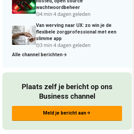
hosted, open source
wachtwoordbeheer
4 min
·
4 dagen geleden
Van werving naar UX: zo win je de
flexibele zorgprofessional met een
slimme app
3 min
·
4 dagen geleden
Alle channel berichten
Plaats zelf je bericht op ons
Business channel
Meld je bericht aan
arrow_forward