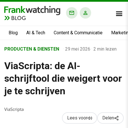
BLOG
Blog
AI & Tech
Content & Communicatie
Marketi
Home
PRODUCTEN & DIENSTEN
·
29 mei 2026
·
2 min lezen
›
ViaScripta: de AI-
Business Channel
›
schrijftool die weigert voor
ViaScripta: de AI-schrijftool die weigert voor je te schrijven
je te schrijven
ViaScripta
Lees voor
Delen