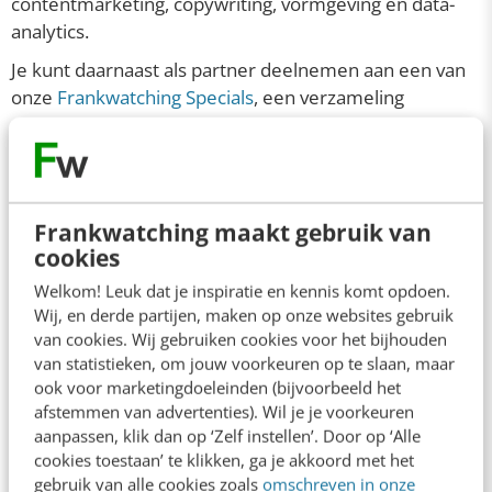
contentmarketing, copywriting, vormgeving en data-
analytics.
Je kunt daarnaast als partner deelnemen aan een van
onze
Frankwatching Specials
, een verzameling
toonaangevende artikelen over niet te missen trends
in digital marketing en business.
Deze content wordt geproduceerd door de
Frankwatching Studio, en onder je (bedrijfs)naam in
Frankwatching maakt gebruik van
een aparte rubriek op ons platform gepubliceerd. De
cookies
e-book-editie van een Special kun je inzetten voor B2B-
Welkom! Leuk dat je inspiratie en kennis komt opdoen.
leadgeneratie via je eigen kanalen en via
Wij, en derde partijen, maken op onze websites gebruik
Frankwatching.
van cookies. Wij gebruiken cookies voor het bijhouden
van statistieken, om jouw voorkeuren op te slaan, maar
ook voor marketingdoeleinden (bijvoorbeeld het
Mis ook deze advertentiekansen niet!
afstemmen van advertenties). Wil je je voorkeuren
aanpassen, klik dan op ‘Zelf instellen’. Door op ‘Alle
Van branded content tot event. Bekijk alle
cookies toestaan’ te klikken, ga je akkoord met het
mogelijkheden op
onze adverteerderspagina
.
gebruik van alle cookies zoals
omschreven in onze