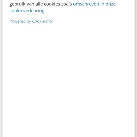
gebruik van alle cookies zoals
omschreven in onze
Achternaam
*
cookieverklaring
.
Powered by CookieInfo
E-mailadres
*
Telefoonnummer
*
Organisatie