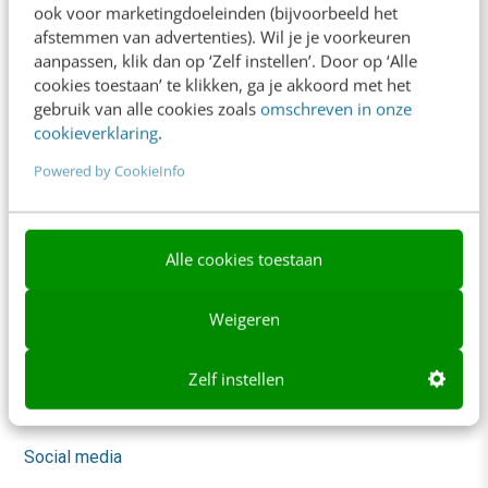
ook voor marketingdoeleinden (bijvoorbeeld het
Trainingen
afstemmen van advertenties). Wil je je voorkeuren
aanpassen, klik dan op ‘Zelf instellen’. Door op ‘Alle
Opleidingen
cookies toestaan’ te klikken, ga je akkoord met het
gebruik van alle cookies zoals
omschreven in onze
Incompany
cookieverklaring
.
Sprekers boeken
Powered by CookieInfo
Locatie & Route
Video Academy
Alle cookies toestaan
AI
Weigeren
Content & Communicatie
Marketing
Zelf instellen
Skills
Social media