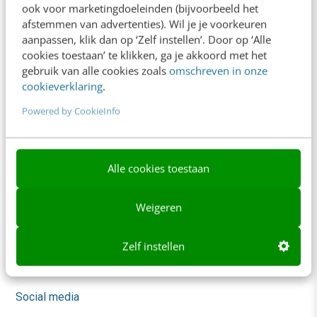
ook voor marketingdoeleinden (bijvoorbeeld het
Trainingen
afstemmen van advertenties). Wil je je voorkeuren
aanpassen, klik dan op ‘Zelf instellen’. Door op ‘Alle
Opleidingen
cookies toestaan’ te klikken, ga je akkoord met het
gebruik van alle cookies zoals
omschreven in onze
Incompany
cookieverklaring
.
Sprekers boeken
Powered by CookieInfo
Locatie & Route
Video Academy
Alle cookies toestaan
AI
Weigeren
Content & Communicatie
Marketing
Zelf instellen
Skills
Social media