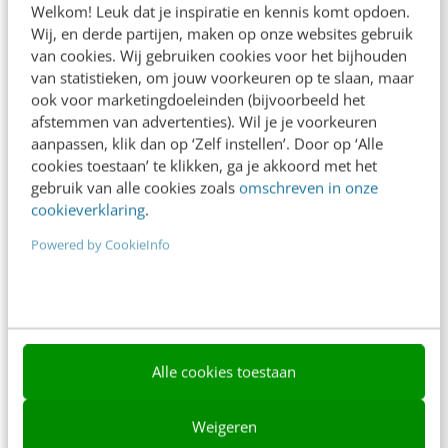
Welkom! Leuk dat je inspiratie en kennis komt opdoen.
Contact
Wij, en derde partijen, maken op onze websites gebruik
van cookies. Wij gebruiken cookies voor het bijhouden
Nieuwsbrieven
van statistieken, om jouw voorkeuren op te slaan, maar
ook voor marketingdoeleinden (bijvoorbeeld het
Over ons
afstemmen van advertenties). Wil je je voorkeuren
aanpassen, klik dan op ‘Zelf instellen’. Door op ‘Alle
Ons team
cookies toestaan’ te klikken, ga je akkoord met het
Werken bij
gebruik van alle cookies zoals
omschreven in onze
cookieverklaring
.
Whitepapers
Powered by CookieInfo
Blog
AI & Tech
Content & Communicatie
Alle cookies toestaan
Klantcontact & CX
Marketing
Weigeren