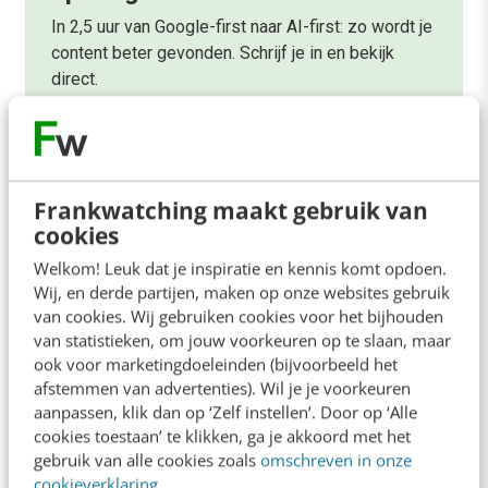
In 2,5 uur van Google-first naar AI-first: zo wordt je
content beter gevonden. Schrijf je in en bekijk
direct.
Meer weten
Frankwatching maakt gebruik van
cookies
Welkom! Leuk dat je inspiratie en kennis komt opdoen.
Wij, en derde partijen, maken op onze websites gebruik
Contact
Redactie
van cookies. Wij gebruiken cookies voor het bijhouden
van statistieken, om jouw voorkeuren op te slaan, maar
redactie@frankwatching.com
ook voor marketingdoeleinden (bijvoorbeeld het
+31 30 200 1045
afstemmen van advertenties). Wil je je voorkeuren
Tarieven
aanpassen, klik dan op ‘Zelf instellen’. Door op ‘Alle
cookies toestaan’ te klikken, ga je akkoord met het
Meer contactopties
gebruik van alle cookies zoals
omschreven in onze
cookieverklaring
.