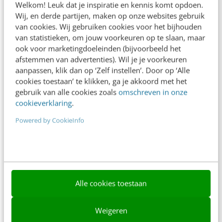
Welkom! Leuk dat je inspiratie en kennis komt opdoen.
Contact
Wij, en derde partijen, maken op onze websites gebruik
van cookies. Wij gebruiken cookies voor het bijhouden
Nieuwsbrieven
van statistieken, om jouw voorkeuren op te slaan, maar
ook voor marketingdoeleinden (bijvoorbeeld het
Over ons
afstemmen van advertenties). Wil je je voorkeuren
Ons team
aanpassen, klik dan op ‘Zelf instellen’. Door op ‘Alle
cookies toestaan’ te klikken, ga je akkoord met het
Werken bij
gebruik van alle cookies zoals
omschreven in onze
cookieverklaring
.
Whitepapers
Powered by CookieInfo
Blog
AI & Tech
Content & Communicatie
Alle cookies toestaan
Klantcontact & CX
Marketing
Weigeren