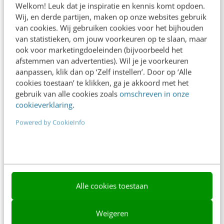
Welkom! Leuk dat je inspiratie en kennis komt opdoen.
Contact
Wij, en derde partijen, maken op onze websites gebruik
van cookies. Wij gebruiken cookies voor het bijhouden
Nieuwsbrieven
van statistieken, om jouw voorkeuren op te slaan, maar
ook voor marketingdoeleinden (bijvoorbeeld het
Over ons
afstemmen van advertenties). Wil je je voorkeuren
aanpassen, klik dan op ‘Zelf instellen’. Door op ‘Alle
Ons team
cookies toestaan’ te klikken, ga je akkoord met het
Werken bij
gebruik van alle cookies zoals
omschreven in onze
cookieverklaring
.
Whitepapers
Powered by CookieInfo
Blog
AI & Tech
Content & Communicatie
Alle cookies toestaan
Klantcontact & CX
Marketing
Weigeren