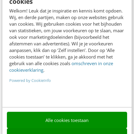
cookies
Frankwatching
Welkom! Leuk dat je inspiratie en kennis komt opdoen.
Adverteren
Wij, en derde partijen, maken op onze websites gebruik
van cookies. Wij gebruiken cookies voor het bijhouden
Contact
van statistieken, om jouw voorkeuren op te slaan, maar
Nieuwsbrieven
ook voor marketingdoeleinden (bijvoorbeeld het
afstemmen van advertenties). Wil je je voorkeuren
Over ons
aanpassen, klik dan op ‘Zelf instellen’. Door op ‘Alle
cookies toestaan’ te klikken, ga je akkoord met het
Ons team
gebruik van alle cookies zoals
omschreven in onze
cookieverklaring
.
Werken bij
Powered by CookieInfo
Whitepapers
Blog
AI & Tech
Content & Communicatie
Alle cookies toestaan
Klantcontact & CX