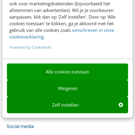
ook voor marketingdoeleinden (bijvoorbeeld het
Trainingen
afstemmen van advertenties). Wil je je voorkeuren
aanpassen, klik dan op ‘Zelf instellen’. Door op ‘Alle
Opleidingen
cookies toestaan’ te klikken, ga je akkoord met het
gebruik van alle cookies zoals
omschreven in onze
Incompany
cookieverklaring
.
Sprekers boeken
Powered by CookieInfo
Locatie & Route
Video Academy
Alle cookies toestaan
AI
Weigeren
Content & Communicatie
Marketing
Zelf instellen
Skills
Social media