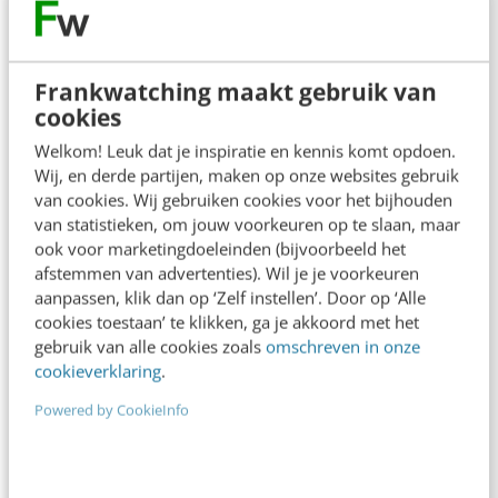
Contact
Redactie
redactie@frankwatching.com
Frankwatching maakt gebruik van
+31 30 200 1045
cookies
Tarieven
Welkom! Leuk dat je inspiratie en kennis komt opdoen.
Wij, en derde partijen, maken op onze websites gebruik
Meer contactopties
van cookies. Wij gebruiken cookies voor het bijhouden
van statistieken, om jouw voorkeuren op te slaan, maar
ook voor marketingdoeleinden (bijvoorbeeld het
Frankwatching
afstemmen van advertenties). Wil je je voorkeuren
aanpassen, klik dan op ‘Zelf instellen’. Door op ‘Alle
Adverteren
cookies toestaan’ te klikken, ga je akkoord met het
Contact
gebruik van alle cookies zoals
omschreven in onze
cookieverklaring
.
Nieuwsbrieven
Powered by CookieInfo
Over ons
Ons team