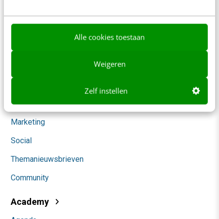
Werken bij
Whitepapers
Alle cookies toestaan
Blog
Weigeren
AI & Tech
Content & Communicatie
Zelf instellen
Klantcontact & CX
Marketing
Social
Themanieuwsbrieven
Community
Academy