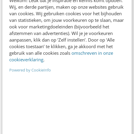
Welkom! Leuk dat je inspiratie en kennis komt opdoen.
Wij, en derde partijen, maken op onze websites gebruik
ONLINE MASTERCLASS
van cookies. Wij gebruiken cookies voor het bijhouden
van statistieken, om jouw voorkeuren op te slaan, maar
De nieuwe SEO- & GEO-
ook voor marketingdoeleinden (bijvoorbeeld het
spelregels
afstemmen van advertenties). Wil je je voorkeuren
aanpassen, klik dan op ‘Zelf instellen’. Door op ‘Alle
In 2,5 uur van Google-first naar AI-first: zo wordt je
cookies toestaan’ te klikken, ga je akkoord met het
content beter gevonden. Schrijf je in en bekijk
gebruik van alle cookies zoals
omschreven in onze
direct.
cookieverklaring
.
Meer weten
Powered by CookieInfo