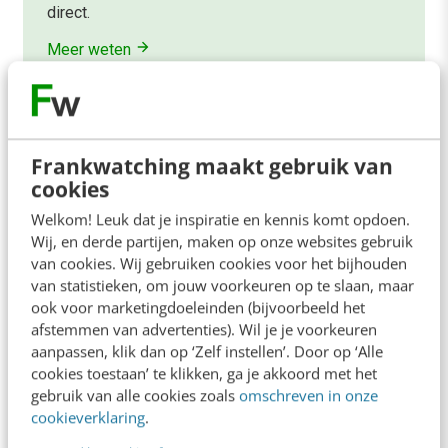
direct.
Meer weten
Frankwatching maakt gebruik van
cookies
Contact
Redactie
Welkom! Leuk dat je inspiratie en kennis komt opdoen.
Wij, en derde partijen, maken op onze websites gebruik
redactie@frankwatching.com
van cookies. Wij gebruiken cookies voor het bijhouden
+31 30 200 1045
van statistieken, om jouw voorkeuren op te slaan, maar
ook voor marketingdoeleinden (bijvoorbeeld het
Tarieven
afstemmen van advertenties). Wil je je voorkeuren
Meer contactopties
aanpassen, klik dan op ‘Zelf instellen’. Door op ‘Alle
cookies toestaan’ te klikken, ga je akkoord met het
gebruik van alle cookies zoals
omschreven in onze
Frankwatching
cookieverklaring
.