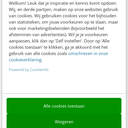
Welkom! Leuk dat je inspiratie en kennis komt opdoen.
Contact
Wij, en derde partijen, maken op onze websites gebruik
van cookies. Wij gebruiken cookies voor het bijhouden
Nieuwsbrieven
van statistieken, om jouw voorkeuren op te slaan, maar
ook voor marketingdoeleinden (bijvoorbeeld het
Over ons
afstemmen van advertenties). Wil je je voorkeuren
Ons team
aanpassen, klik dan op ‘Zelf instellen’. Door op ‘Alle
cookies toestaan’ te klikken, ga je akkoord met het
Werken bij
gebruik van alle cookies zoals
omschreven in onze
cookieverklaring
.
Whitepapers
Powered by CookieInfo
Blog
AI & Tech
Content & Communicatie
Alle cookies toestaan
Klantcontact & CX
Marketing
Weigeren