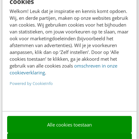
cookies
Frankwatching
Welkom! Leuk dat je inspiratie en kennis komt opdoen.
Adverteren
Wij, en derde partijen, maken op onze websites gebruik
van cookies. Wij gebruiken cookies voor het bijhouden
Contact
van statistieken, om jouw voorkeuren op te slaan, maar
Nieuwsbrieven
ook voor marketingdoeleinden (bijvoorbeeld het
afstemmen van advertenties). Wil je je voorkeuren
Over ons
aanpassen, klik dan op ‘Zelf instellen’. Door op ‘Alle
cookies toestaan’ te klikken, ga je akkoord met het
Ons team
gebruik van alle cookies zoals
omschreven in onze
cookieverklaring
.
Werken bij
Powered by CookieInfo
Whitepapers
Blog
AI & Tech
Content & Communicatie
Alle cookies toestaan
Klantcontact & CX