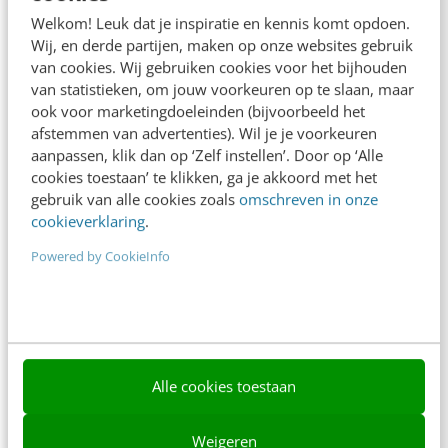
Adverteren
Welkom! Leuk dat je inspiratie en kennis komt opdoen.
Wij, en derde partijen, maken op onze websites gebruik
Contact
van cookies. Wij gebruiken cookies voor het bijhouden
van statistieken, om jouw voorkeuren op te slaan, maar
Nieuwsbrieven
ook voor marketingdoeleinden (bijvoorbeeld het
Over ons
afstemmen van advertenties). Wil je je voorkeuren
aanpassen, klik dan op ‘Zelf instellen’. Door op ‘Alle
Ons team
cookies toestaan’ te klikken, ga je akkoord met het
gebruik van alle cookies zoals
omschreven in onze
Werken bij
cookieverklaring
.
Whitepapers
Powered by CookieInfo
Blog
AI & Tech
Content & Communicatie
Alle cookies toestaan
Klantcontact & CX
Weigeren
Marketing