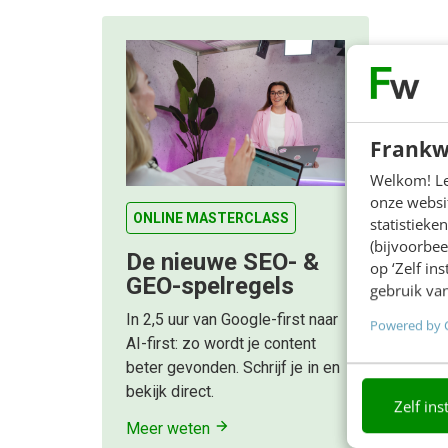
Frankw
Welkom! Leu
onze websit
ONLINE MASTERCLASS
statistiek
(bijvoorbee
De nieuwe SEO- &
op ‘Zelf in
GEO-spelregels
gebruik van
In 2,5 uur van Google-first naar
Powered by 
AI-first: zo wordt je content
beter gevonden. Schrijf je in en
bekijk direct.
Zelf ins
Meer weten