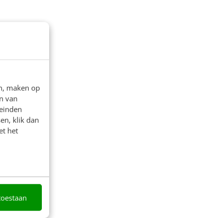
en, maken op
n van
leinden
en, klik dan
et het
toestaan