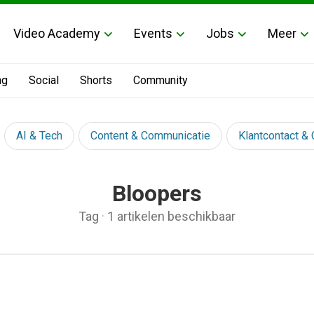
Video Academy
Events
Jobs
Meer
ng
Social
Shorts
Community
AI & Tech
Content & Communicatie
Klantcontact &
Bloopers
Tag
·
1 artikelen beschikbaar