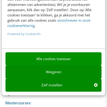
afstemmen van advertenties). Wil je je voorkeuren
Blog
aanpassen, klik dan op ‘Zelf instellen’. Door op ‘Alle
cookies toestaan’ te klikken, ga je akkoord met het
AI & Tech
gebruik van alle cookies zoals
omschreven in onze
cookieverklaring
.
Content & Communicatie
Powered by CookieInfo
Klantcontact & CX
Marketing
Social
Alle cookies toestaan
Themanieuwsbrieven
Weigeren
Community
Academy
Zelf instellen
Agenda
Mastercourses