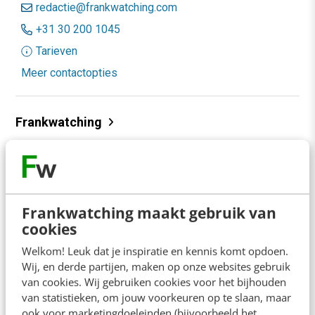
redactie@frankwatching.com
+31 30 200 1045
Tarieven
Meer contactopties
Frankwatching
Adverteren
Contact
Nieuwsbrieven
Frankwatching maakt gebruik van
cookies
Over ons
Welkom! Leuk dat je inspiratie en kennis komt opdoen.
Ons team
Wij, en derde partijen, maken op onze websites gebruik
van cookies. Wij gebruiken cookies voor het bijhouden
Werken bij
van statistieken, om jouw voorkeuren op te slaan, maar
Whitepapers
ook voor marketingdoeleinden (bijvoorbeeld het