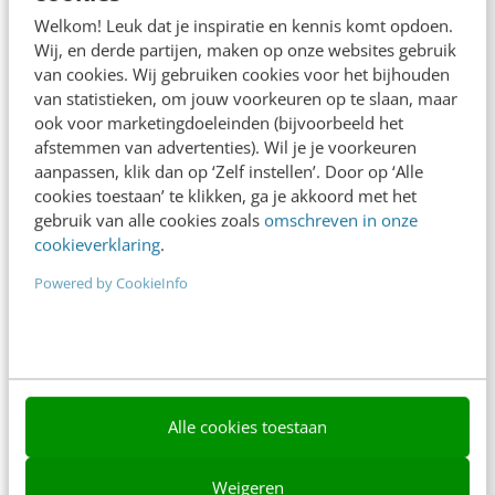
Adverteren
Welkom! Leuk dat je inspiratie en kennis komt opdoen.
Wij, en derde partijen, maken op onze websites gebruik
Contact
van cookies. Wij gebruiken cookies voor het bijhouden
van statistieken, om jouw voorkeuren op te slaan, maar
Nieuwsbrieven
ook voor marketingdoeleinden (bijvoorbeeld het
Over ons
afstemmen van advertenties). Wil je je voorkeuren
aanpassen, klik dan op ‘Zelf instellen’. Door op ‘Alle
Ons team
cookies toestaan’ te klikken, ga je akkoord met het
gebruik van alle cookies zoals
omschreven in onze
Werken bij
cookieverklaring
.
Whitepapers
Powered by CookieInfo
Blog
AI & Tech
Content & Communicatie
Alle cookies toestaan
Klantcontact & CX
Weigeren
Marketing