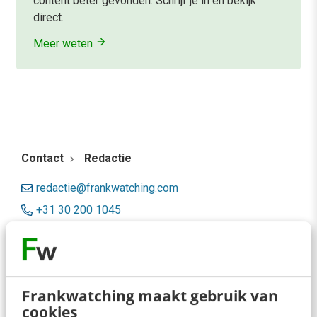
content beter gevonden. Schrijf je in en bekijk
direct.
Meer weten
Contact
Redactie
redactie@frankwatching.com
+31 30 200 1045
Tarieven
Meer contactopties
Frankwatching maakt gebruik van
Frankwatching
cookies