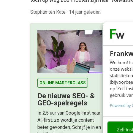
Stephan ten Kate
·
14 jaar geleden
Frankw
Welkom! Leu
onze websit
statistiek
(bijvoorbee
ONLINE MASTERCLASS
op ‘Zelf in
De nieuwe SEO- &
gebruik van
GEO-spelregels
Powered by 
In 2,5 uur van Google-first naar
AI-first: zo wordt je content
beter gevonden. Schrijf je in en
Zelf ins