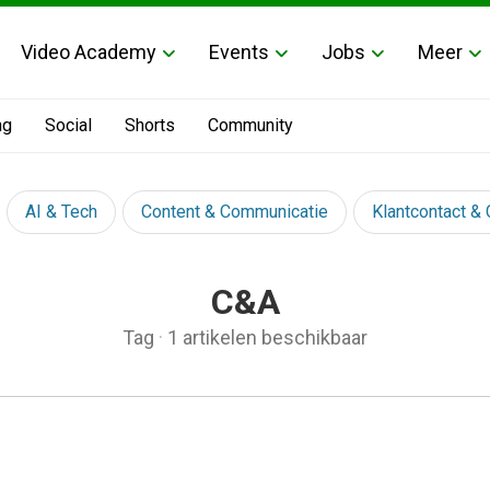
Video Academy
Events
Jobs
Meer
ng
Social
Shorts
Community
AI & Tech
Content & Communicatie
Klantcontact &
C&A
Tag
·
1 artikelen beschikbaar