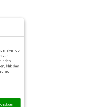
en, maken op
n van
leinden
en, klik dan
et het
toestaan