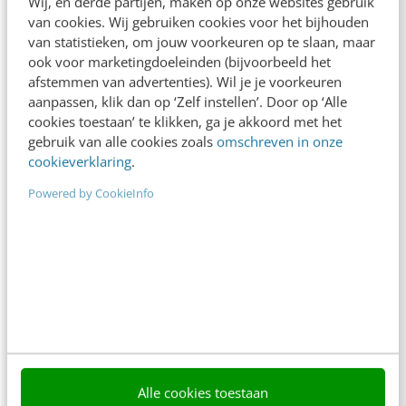
Wij, en derde partijen, maken op onze websites gebruik
content beter gevonden. Schrijf je in en bekijk
van cookies. Wij gebruiken cookies voor het bijhouden
direct.
van statistieken, om jouw voorkeuren op te slaan, maar
Meer weten
ook voor marketingdoeleinden (bijvoorbeeld het
afstemmen van advertenties). Wil je je voorkeuren
aanpassen, klik dan op ‘Zelf instellen’. Door op ‘Alle
cookies toestaan’ te klikken, ga je akkoord met het
gebruik van alle cookies zoals
omschreven in onze
cookieverklaring
.
Powered by CookieInfo
Contact
Redactie
redactie@frankwatching.com
+31 30 200 1045
Tarieven
Meer contactopties
Frankwatching
Alle cookies toestaan