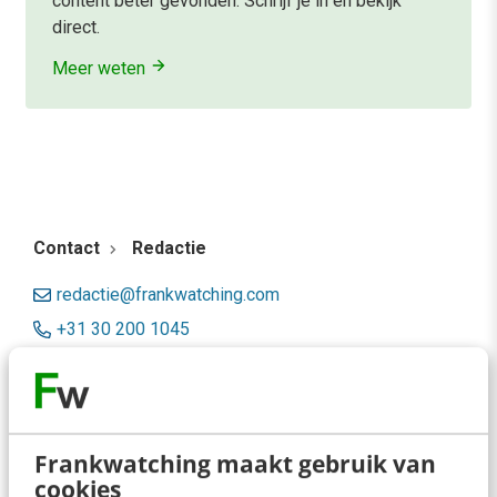
content beter gevonden. Schrijf je in en bekijk
direct.
Meer weten
Contact
Redactie
redactie@frankwatching.com
+31 30 200 1045
Tarieven
Meer contactopties
Frankwatching maakt gebruik van
Frankwatching
cookies