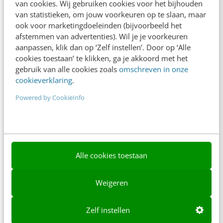
van cookies. Wij gebruiken cookies voor het bijhouden
van statistieken, om jouw voorkeuren op te slaan, maar
Ons team
ook voor marketingdoeleinden (bijvoorbeeld het
afstemmen van advertenties). Wil je je voorkeuren
Werken bij
aanpassen, klik dan op ‘Zelf instellen’. Door op ‘Alle
Whitepapers
cookies toestaan’ te klikken, ga je akkoord met het
gebruik van alle cookies zoals
omschreven in onze
Blog
cookieverklaring
.
Powered by CookieInfo
AI & Tech
Content & Communicatie
Klantcontact & CX
Alle cookies toestaan
Marketing
Social
Weigeren
Themanieuwsbrieven
Zelf instellen
Community