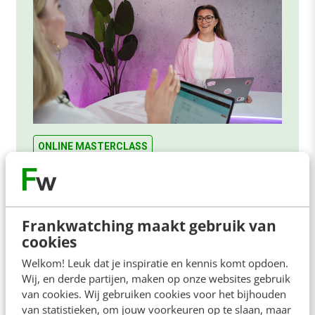
ONLINE MASTERCLASS
De nieuwe SEO- & GEO-
spelregels
In 2,5 uur van Google-first naar AI-first: zo wordt je
Frankwatching maakt gebruik van
content beter gevonden. Schrijf je in en bekijk
cookies
direct.
Welkom! Leuk dat je inspiratie en kennis komt opdoen.
Meer weten
Wij, en derde partijen, maken op onze websites gebruik
van cookies. Wij gebruiken cookies voor het bijhouden
van statistieken, om jouw voorkeuren op te slaan, maar