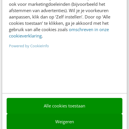
ook voor marketingdoeleinden (bijvoorbeeld het
afstemmen van advertenties). Wil je je voorkeuren
aanpassen, klik dan op ‘Zelf instellen’. Door op ‘Alle
cookies toestaan’ te klikken, ga je akkoord met het
gebruik van alle cookies zoals
omschreven in onze
Contact
Redactie
cookieverklaring
.
redactie@frankwatching.com
Powered by CookieInfo
+31 30 200 1045
Tarieven
Meer contactopties
Frankwatching
Adverteren
Alle cookies toestaan
Contact
Weigeren
Nieuwsbrieven