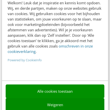
Welkom! Leuk dat je inspiratie en kennis komt opdoen.
Contact
Wij, en derde partijen, maken op onze websites gebruik
van cookies. Wij gebruiken cookies voor het bijhouden
Nieuwsbrieven
van statistieken, om jouw voorkeuren op te slaan, maar
ook voor marketingdoeleinden (bijvoorbeeld het
Over ons
afstemmen van advertenties). Wil je je voorkeuren
aanpassen, klik dan op ‘Zelf instellen’. Door op ‘Alle
Ons team
cookies toestaan’ te klikken, ga je akkoord met het
Werken bij
gebruik van alle cookies zoals
omschreven in onze
cookieverklaring
.
Whitepapers
Powered by CookieInfo
Blog
AI & Tech
Content & Communicatie
Alle cookies toestaan
Klantcontact & CX
Marketing
Weigeren