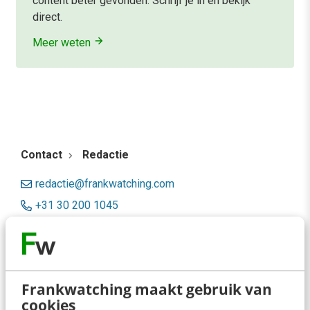
content beter gevonden. Schrijf je in en bekijk
direct.
Meer weten
Contact
Redactie
redactie@frankwatching.com
+31 30 200 1045
Tarieven
Meer contactopties
Frankwatching maakt gebruik van
Frankwatching
cookies