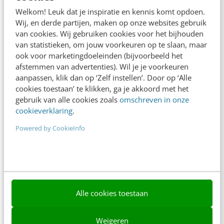
Adverteren
Welkom! Leuk dat je inspiratie en kennis komt opdoen.
Wij, en derde partijen, maken op onze websites gebruik
Contact
van cookies. Wij gebruiken cookies voor het bijhouden
van statistieken, om jouw voorkeuren op te slaan, maar
Nieuwsbrieven
ook voor marketingdoeleinden (bijvoorbeeld het
Over ons
afstemmen van advertenties). Wil je je voorkeuren
aanpassen, klik dan op ‘Zelf instellen’. Door op ‘Alle
Ons team
cookies toestaan’ te klikken, ga je akkoord met het
gebruik van alle cookies zoals
omschreven in onze
Werken bij
cookieverklaring
.
Whitepapers
Powered by CookieInfo
Blog
AI & Tech
Content & Communicatie
Alle cookies toestaan
Klantcontact & CX
Weigeren
Marketing