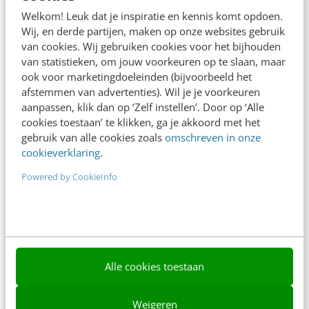
Adverteren
Welkom! Leuk dat je inspiratie en kennis komt opdoen.
Wij, en derde partijen, maken op onze websites gebruik
Contact
van cookies. Wij gebruiken cookies voor het bijhouden
van statistieken, om jouw voorkeuren op te slaan, maar
Nieuwsbrieven
ook voor marketingdoeleinden (bijvoorbeeld het
Over ons
afstemmen van advertenties). Wil je je voorkeuren
aanpassen, klik dan op ‘Zelf instellen’. Door op ‘Alle
Ons team
cookies toestaan’ te klikken, ga je akkoord met het
gebruik van alle cookies zoals
omschreven in onze
Werken bij
cookieverklaring
.
Whitepapers
Powered by CookieInfo
Blog
AI & Tech
Content & Communicatie
Alle cookies toestaan
Klantcontact & CX
Weigeren
Marketing