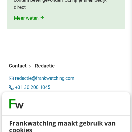
content beter gevonden. Schrijf je in en bekijk
direct.
Meer weten
Contact
Redactie
redactie@frankwatching.com
+31 30 200 1045
Tarieven
Meer contactopties
Frankwatching maakt gebruik van
Frankwatching
cookies