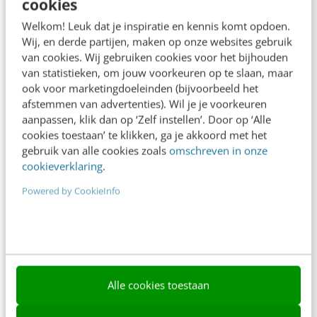
cookies
Frankwatching
Welkom! Leuk dat je inspiratie en kennis komt opdoen.
Adverteren
Wij, en derde partijen, maken op onze websites gebruik
van cookies. Wij gebruiken cookies voor het bijhouden
Contact
van statistieken, om jouw voorkeuren op te slaan, maar
Nieuwsbrieven
ook voor marketingdoeleinden (bijvoorbeeld het
afstemmen van advertenties). Wil je je voorkeuren
Over ons
aanpassen, klik dan op ‘Zelf instellen’. Door op ‘Alle
cookies toestaan’ te klikken, ga je akkoord met het
Ons team
gebruik van alle cookies zoals
omschreven in onze
cookieverklaring
.
Werken bij
Powered by CookieInfo
Whitepapers
Blog
AI & Tech
Content & Communicatie
Alle cookies toestaan
Klantcontact & CX