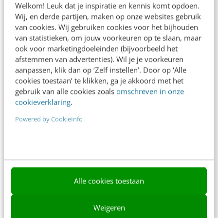
Welkom! Leuk dat je inspiratie en kennis komt opdoen.
Contact
Wij, en derde partijen, maken op onze websites gebruik
van cookies. Wij gebruiken cookies voor het bijhouden
Nieuwsbrieven
van statistieken, om jouw voorkeuren op te slaan, maar
ook voor marketingdoeleinden (bijvoorbeeld het
Over ons
afstemmen van advertenties). Wil je je voorkeuren
aanpassen, klik dan op ‘Zelf instellen’. Door op ‘Alle
Ons team
cookies toestaan’ te klikken, ga je akkoord met het
Werken bij
gebruik van alle cookies zoals
omschreven in onze
cookieverklaring
.
Whitepapers
Powered by CookieInfo
Blog
AI & Tech
Content & Communicatie
Alle cookies toestaan
Klantcontact & CX
Marketing
Weigeren