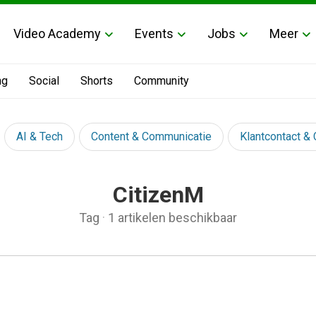
Video Academy
Events
Jobs
Meer
ng
Social
Shorts
Community
AI & Tech
Content & Communicatie
Klantcontact &
CitizenM
Tag
·
1 artikelen beschikbaar