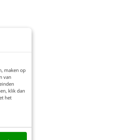
en, maken op
n van
leinden
en, klik dan
et het