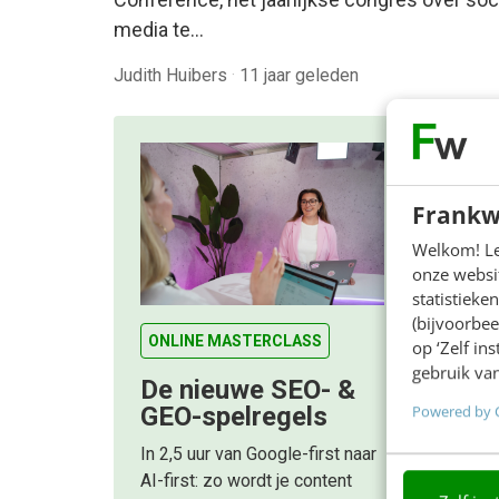
media te…
Judith Huibers
·
11 jaar geleden
Frankw
Welkom! Leu
onze websit
statistiek
(bijvoorbee
ONLINE MASTERCLASS
op ‘Zelf in
gebruik van
De nieuwe SEO- &
Powered by 
GEO-spelregels
In 2,5 uur van Google-first naar
AI-first: zo wordt je content