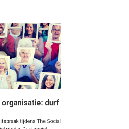
 organisatie: durf
itspraak tijdens The Social
al media. Durf social