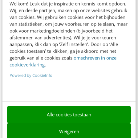
Welkom! Leuk dat je inspiratie en kennis komt opdoen.
Contact
Wij, en derde partijen, maken op onze websites gebruik
van cookies. Wij gebruiken cookies voor het bijhouden
Nieuwsbrieven
van statistieken, om jouw voorkeuren op te slaan, maar
ook voor marketingdoeleinden (bijvoorbeeld het
Over ons
afstemmen van advertenties). Wil je je voorkeuren
aanpassen, klik dan op ‘Zelf instellen’. Door op ‘Alle
Ons team
cookies toestaan’ te klikken, ga je akkoord met het
Werken bij
gebruik van alle cookies zoals
omschreven in onze
cookieverklaring
.
Whitepapers
Powered by CookieInfo
Blog
AI & Tech
Content & Communicatie
Alle cookies toestaan
Klantcontact & CX
Marketing
Weigeren