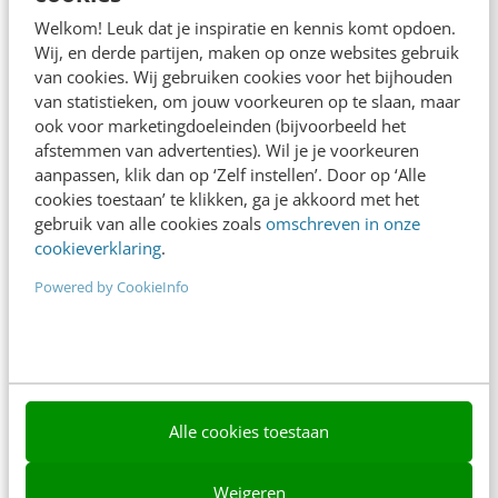
Adverteren
Welkom! Leuk dat je inspiratie en kennis komt opdoen.
Wij, en derde partijen, maken op onze websites gebruik
Contact
van cookies. Wij gebruiken cookies voor het bijhouden
van statistieken, om jouw voorkeuren op te slaan, maar
Nieuwsbrieven
ook voor marketingdoeleinden (bijvoorbeeld het
afstemmen van advertenties). Wil je je voorkeuren
Over ons
aanpassen, klik dan op ‘Zelf instellen’. Door op ‘Alle
Ons team
cookies toestaan’ te klikken, ga je akkoord met het
gebruik van alle cookies zoals
omschreven in onze
Werken bij
cookieverklaring
.
Whitepapers
Powered by CookieInfo
Blog
AI & Tech
Content & Communicatie
Alle cookies toestaan
Klantcontact & CX
Weigeren