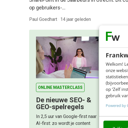
op gebruikers-…
Paul Goedhart
·
14 jaar geleden
Frankw
Welkom! Leu
onze websit
statistiek
(bijvoorbee
ONLINE MASTERCLASS
op ‘Zelf in
gebruik van
De nieuwe SEO- &
Powered by 
GEO-spelregels
In 2,5 uur van Google-first naar
AI-first: zo wordt je content