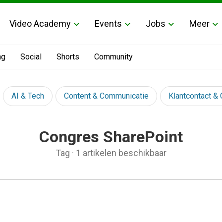
Video Academy
Events
Jobs
Meer
ng
Social
Shorts
Community
AI & Tech
Content & Communicatie
Klantcontact &
Congres SharePoint
Tag
·
1 artikelen beschikbaar