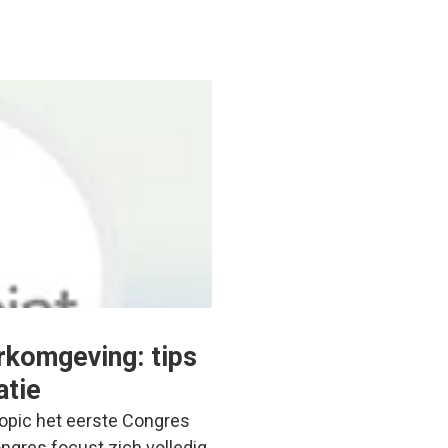
rkomgeving: tips
atie
opic het eerste Congres
ongres focust zich volledig