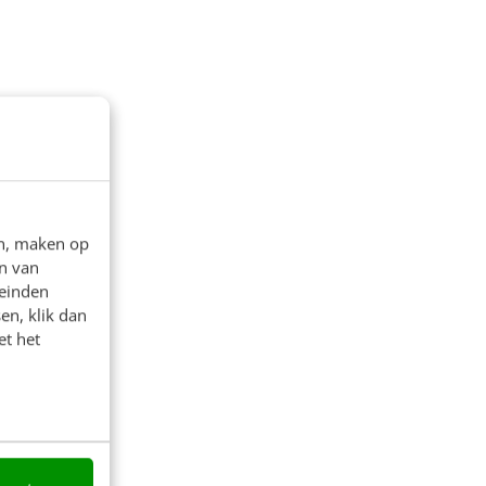
en, maken op
n van
leinden
en, klik dan
et het