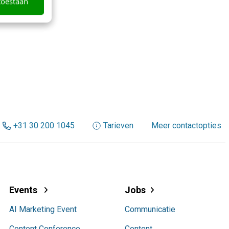
toestaan
+31 30 200 1045
Tarieven
Meer contactopties
Events
Jobs
AI Marketing Event
Communicatie
Content Conference
Content