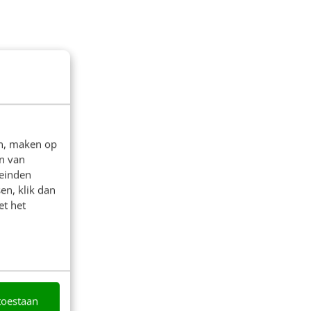
en, maken op
n van
leinden
en, klik dan
et het
toestaan