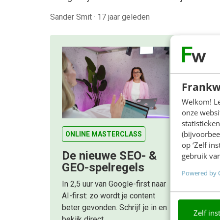
Sander Smit
·
17 jaar geleden
Frankw
Welkom! Leu
onze websit
statistiek
(bijvoorbee
ONLINE MASTERCLASS
op ‘Zelf in
De nieuwe SEO- &
gebruik van
GEO-spelregels
Powered by 
In 2,5 uur van Google-first naar
AI-first: zo wordt je content
beter gevonden. Schrijf je in en
Zelf ins
bekijk direct.