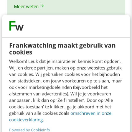
Meer weten
Frankwatching maakt gebruik van
cookies
Contact
Redactie
Welkom! Leuk dat je inspiratie en kennis komt opdoen.
redactie@frankwatching.com
Wij, en derde partijen, maken op onze websites gebruik
van cookies. Wij gebruiken cookies voor het bijhouden
+31 30 200 1045
van statistieken, om jouw voorkeuren op te slaan, maar
Tarieven
ook voor marketingdoeleinden (bijvoorbeeld het
afstemmen van advertenties). Wil je je voorkeuren
Meer contactopties
aanpassen, klik dan op ‘Zelf instellen’. Door op ‘Alle
cookies toestaan’ te klikken, ga je akkoord met het
gebruik van alle cookies zoals
omschreven in onze
Frankwatching
cookieverklaring
.
Adverteren
Powered by CookieInfo