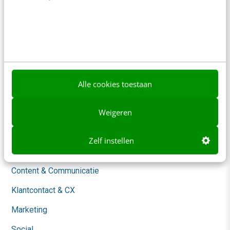
Contact
Nieuwsbrieven
Over ons
Ons team
Alle cookies toestaan
Werken bij
Whitepapers
Weigeren
Blog
Zelf instellen
AI & Tech
Content & Communicatie
Klantcontact & CX
Marketing
Social