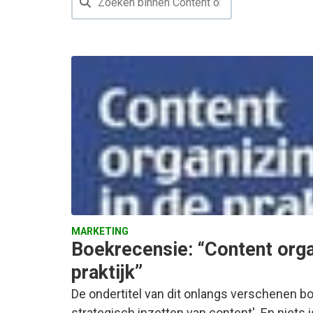
MARKETING
Boekrecensie: “Content orga
praktijk”
De ondertitel van dit onlangs verschenen boe
strategisch inzetten van content'. En niets