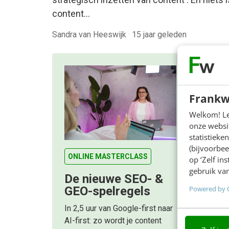
content…
Sandra van Heeswijk
·
15 jaar geleden
Frankw
Welkom! Leu
onze websit
statistiek
(bijvoorbee
ONLINE MASTERCLASS
op ‘Zelf in
gebruik van
De nieuwe SEO- &
Powered by 
GEO-spelregels
In 2,5 uur van Google-first naar
AI-first: zo wordt je content