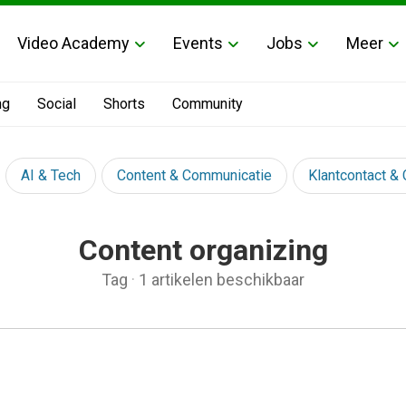
Video Academy
Events
Jobs
Meer
ng
Social
Shorts
Community
AI & Tech
Content & Communicatie
Klantcontact &
Content organizing
Tag
·
1 artikelen beschikbaar