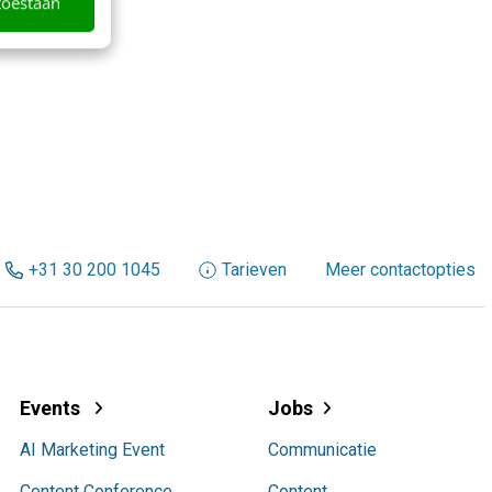
toestaan
+31 30 200 1045
Tarieven
Meer contactopties
Events
Jobs
AI Marketing Event
Communicatie
Content Conference
Content