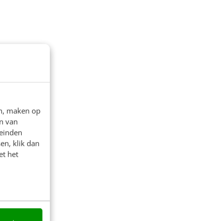
en, maken op
n van
leinden
en, klik dan
et het