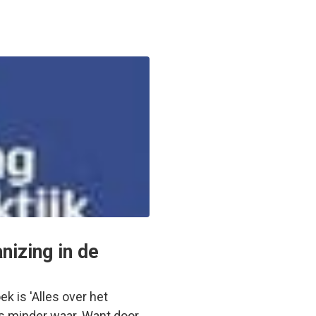
nizing in de
k is 'Alles over het
 is minder waar. Want door